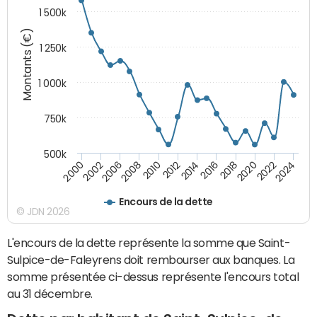
1 500k
Montants (€)
1 250k
1 000k
750k
500k
2016
2014
2012
2010
2008
2006
2002
2000
2024
2022
2020
2018
Encours de la dette
© JDN 2026
L'encours de la dette représente la somme que Saint-
Sulpice-de-Faleyrens doit rembourser aux banques. La
somme présentée ci-dessus représente l'encours total
au 31 décembre.