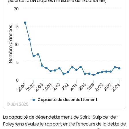
(Source : JDN d'après ministère de l'Economie)
20
15
Nombre d'années
10
5
0
2000
2022
2016
2010
2002
2024
2018
2012
2006
2020
2014
2008
Capacité de désendettement
© JDN 2026
La capacité de désendettement de Saint-Sulpice-de-
Faleyrens évalue le rapport entre l'encours de la dette de