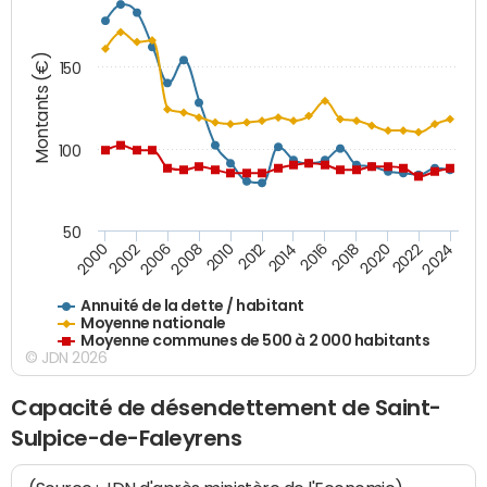
Montants (€)
150
100
50
2014
2008
2000
2024
2018
2012
2006
2022
2016
2010
2002
2020
Annuité de la dette / habitant
Moyenne nationale
Moyenne communes de 500 à 2 000 habitants
© JDN 2026
Capacité de désendettement de Saint-
Sulpice-de-Faleyrens