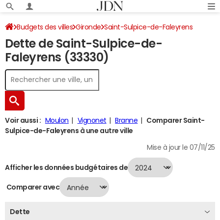
Budgets des villes
Gironde
Saint-Sulpice-de-Faleyrens
Dette de Saint-Sulpice-de-
Dette au 31/12/2024
Faleyrens (33330)
Voir aussi :
Moulon
Vignonet
Branne
Comparer Saint-
Sulpice-de-Faleyrens à une autre ville
Mise à jour le 07/11/25
Afficher les données budgétaires de
Comparer avec
Dette