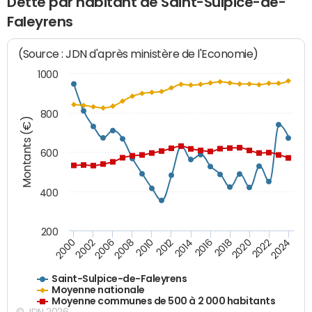
Dette par habitant de Saint-Sulpice-de-
Faleyrens
(Source : JDN d'après ministère de l'Economie)
1000
800
Montants (€)
600
400
200
2018
2002
2022
2008
2012
2016
2000
2020
2006
2024
2010
2014
Saint-Sulpice-de-Faleyrens
Moyenne nationale
Moyenne communes de 500 à 2 000 habitants
© JDN 2026