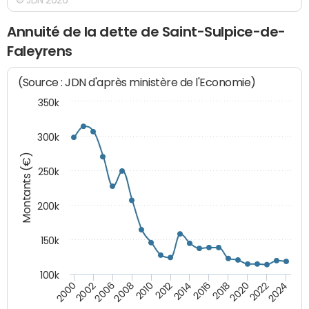
Annuité de la dette de Saint-Sulpice-de-
Faleyrens
(Source : JDN d'après ministère de l'Economie)
350k
300k
Montants (€)
250k
200k
150k
100k
2008
2022
2002
2018
2014
2010
2024
2006
2020
2000
2016
2012