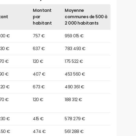
Montant
Moyenne
tant
par
communes de 500 à
habitant
2 000 habitants
500 €
757 €
959 015 €
930 €
637 €
783 493 €
570 €
120 €
175 522 €
190 €
407 €
453 560 €
620 €
673 €
490 361 €
570 €
120 €
188 312 €
230 €
415 €
578 279 €
450 €
474 €
561 288 €