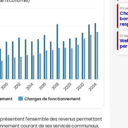
 de l'Economie)
03 s
Cha
bon
res
21 se
Web
per
2014
2024
2012
2022
2010
2020
2018
2016
nement
Charges de fonctionnement
eprésentent l'ensemble des revenus permettant
tionnement courant de ses services communaux.