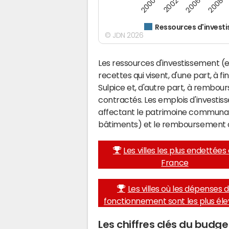
2008
2002
2006
2000
Ressources d'invest
© JDN 2026
Les ressources d'investissement (e
recettes qui visent, d'une part, à f
Sulpice et, d'autre part, à rembo
contractés. Les emplois d'investi
affectant le patrimoine communal 
bâtiments) et le remboursement 
Les villes les plus endettées
France
Les villes où les dépenses 
fonctionnement sont les plus él
Les chiffres clés du budg