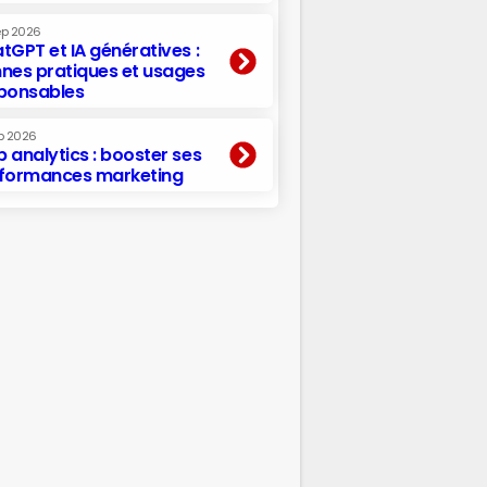
ep 2026
tGPT et IA génératives :
nes pratiques et usages
ponsables
p 2026
 analytics : booster ses
formances marketing