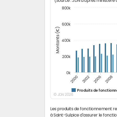
(Source : JDN d'après ministère
800k
600k
Montants (€)
400k
200k
0k
2000
2008
2006
2002
Produits de fonction
© JDN 2026
Les produits de fonctionnement r
à Saint-Sulpice d'assurer le fonc