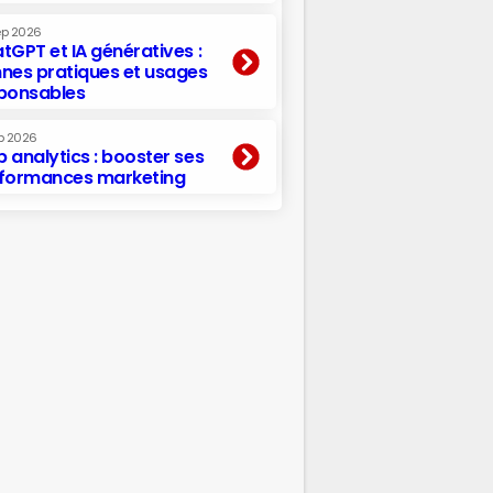
ep 2026
tGPT et IA génératives :
nes pratiques et usages
ponsables
p 2026
 analytics : booster ses
formances marketing