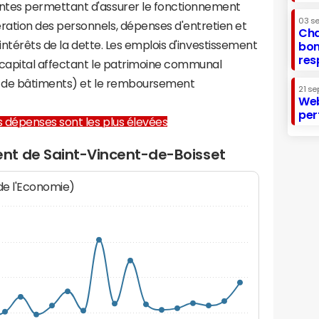
tes permettant d'assurer le fonctionnement
03 s
tion des personnels, dépenses d'entretien et
Cha
 intérêts de la dette. Les emplois d'investissement
bon
res
capital affectant le patrimoine communal
on de bâtiments) et le remboursement
21 se
Web
per
les dépenses sont les plus élevées
nt de Saint-Vincent-de-Boisset
 de l'Economie)