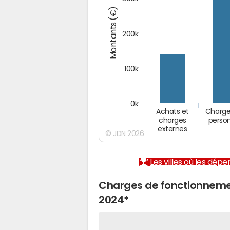
Montants (€)
200k
100k
0k
Achats et
Charge
charges
perso
externes
© JDN 2026
Les villes où les dép
Charges de fonctionneme
2024*