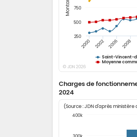
Montants (€)
750
500
250
2000
2002
2006
2008
Saint-Vincent-d
Moyenne commun
© JDN 2026
Charges de fonctionneme
2024
(Source : JDN d'après ministère
400k
300k