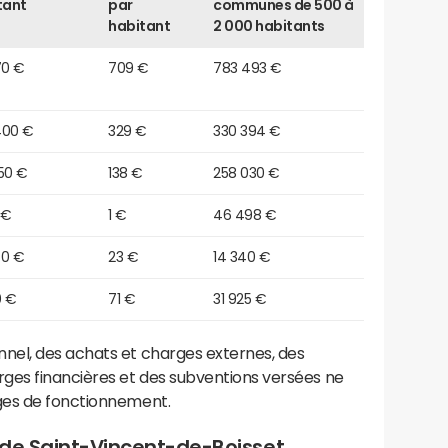
tant
par
communes de 500 à
habitant
2 000 habitants
70 €
709 €
783 493 €
400 €
329 €
330 394 €
50 €
138 €
258 030 €
 €
1 €
46 498 €
40 €
23 €
14 340 €
0 €
71 €
31 925 €
el, des achats et charges externes, des
ges financières et des subventions versées ne
ges de fonctionnement.
 de Saint-Vincent-de-Boisset