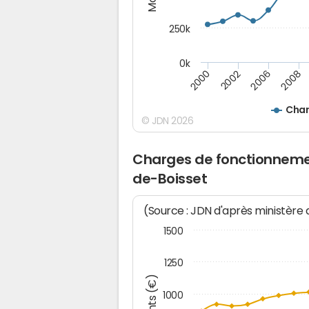
250k
0k
2008
2002
2006
2000
Char
© JDN 2026
Charges de fonctionnemen
de-Boisset
(Source : JDN d'après ministère
1500
1250
1000