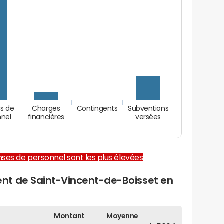
s de
Charges
Contingents
Subventions
nnel
financières
versées
enses de personnel sont les plus élevées
nt de Saint-Vincent-de-Boisset en
Montant
Moyenne