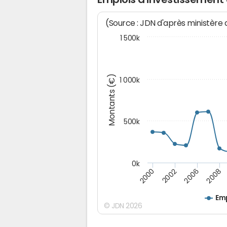
(Source : JDN d'après ministère
1 500k
Montants (€)
1 000k
500k
0k
2008
2002
2006
2000
Emp
© JDN 2026