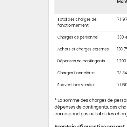
Mon
Total des charges de
711 9
fonctionnement
Charges de personnel
330 
Achats et charges externes
138 7
Dépenses de contingents
1 290
Charges financières
23 3
Subventions versées
71 16
*
La somme des charges de personn
dépenses de contingents, des char
correspond pas au total des char
Emplois d'investissement