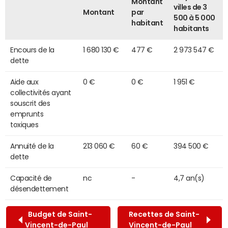
Montant
villes de 3
Montant
par
500 à 5 000
habitant
habitants
Encours de la
1 680 130 €
477 €
2 973 547 €
dette
Aide aux
0 €
0 €
1 951 €
collectivités ayant
souscrit des
emprunts
toxiques
Annuité de la
213 060 €
60 €
394 500 €
dette
Capacité de
nc
-
4,7 an(s)
désendettement
Budget de Saint-
Recettes de Saint-
Vincent-de-Paul
Vincent-de-Paul