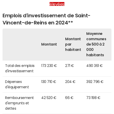
élevées
Emplois d'investissement de Saint-
Vincent-de-Reins en 2024**
Moyenne
Montant
communes
Montant
par
de 500 à 2
habitant
000
habitants
Total des emplois
173 230 €
271 €
490 361 €
d'investissement
Dépenses
130 710 €
204 €
392 796 €
d'équipement
Remboursement
42 520 €
66 €
73 198 €
d'emprunts et
dettes