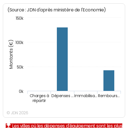
(Source : JDN d'après ministère de l'Economie)
150k
Montants (€)
100k
50k
0k
Charges à
Dépenses …
Immobilisa…
Rembours…
répartir
© JDN 2026
Les villes où les dépenses d'équipement sont les plus