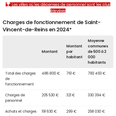
Les villes où les dépenses de personnel sont les plus
élevées
Charges de fonctionnement de Saint-
Vincent-de-Reins en 2024*
Moyenne
Montant
communes
Montant
par
de 500 à 2
habitant
000
habitants
Total des charges
486 800 €
761 €
783 493 €
de
fonctionnement
Charges de
205 530 €
321 €
330 394 €
personnel
Achats et charges
191 630 €
299 €
258 030 €