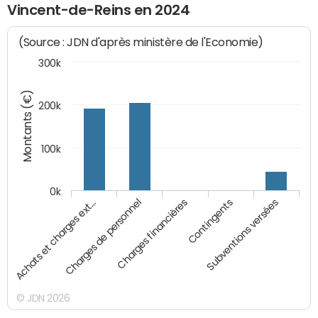
Vincent-de-Reins en 2024
(Source : JDN d'après ministère de l'Economie)
300k
Montants (€)
200k
100k
0k
Charges financières
Charges de personnel
Achats et charges ext…
Subventions versées
Contingents
© JDN 2026