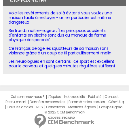
À NE PAS RATER
Voici les revêtements de sol à éviter si vous voulez une
maison facile à nettoyer - un en particulier est même
dangereux
Bertrand, maître-nageur : "Les principaux accidents
d'enfants en piscine sont dus au manque de forme
physique des parents"
Ce Français déloge les squatteurs de sa maison sans
violence grâce à un coup de fil particulièrement malin
Les neurologues en sont certains : ce sport est excellent
pour le cerveau et quelques minutes régulières suffisent
Qui sommes-nous ?
L'équipe
Notre société
Publicité
Contact
Recrutement
Données personnelles
Paramétrer les cookies
Gérer Utiq
Tous les articles
RSS
Corrections
Mentions légales
Groupe Figaro
© 2025 CCM Benchmark