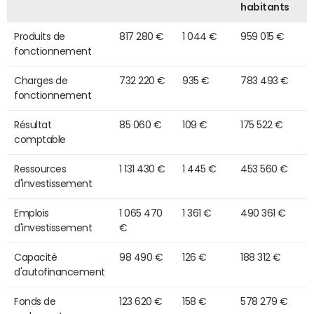
habitants
Produits de
817 280 €
1 044 €
959 015 €
fonctionnement
Charges de
732 220 €
935 €
783 493 €
fonctionnement
Résultat
85 060 €
109 €
175 522 €
comptable
Ressources
1 131 430 €
1 445 €
453 560 €
d'investissement
Emplois
1 065 470
1 361 €
490 361 €
d'investissement
€
Capacité
98 490 €
126 €
188 312 €
d'autofinancement
Fonds de
123 620 €
158 €
578 279 €