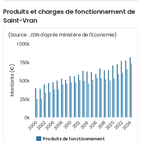
Produits et charges de fonctionnement de
Saint-Vran
(Source : JDN d'après ministère de l'Economie)
1 000k
750k
Montants (€)
500k
250k
0k
2016
2014
2012
2010
2008
2006
2002
2000
2024
2022
2020
2018
Produits de fonctionnement