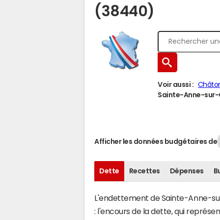
(38440)
Voir aussi :
Châto
Sainte-Anne-sur-G
Afficher les données budgétaires de
Dette
Recettes
Dépenses
B
L'endettement de Sainte-Anne-sur
: l'encours de la dette, qui repré