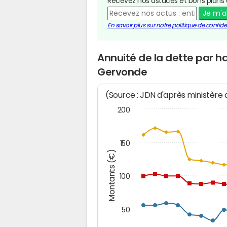
Recevez nos astuces et bons plans 
Je m'
En savoir plus sur notre politique de confiden
Annuité de la dette par h
Gervonde
(Source : JDN d'après ministère
200
150
Montants (€)
100
50