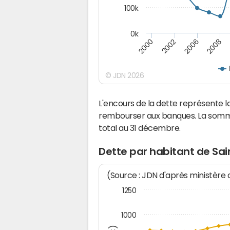
100k
0k
2000
2008
2006
2002
© JDN 2026
L'encours de la dette représente
rembourser aux banques. La somm
total au 31 décembre.
Dette par habitant de S
(Source : JDN d'après ministère
1250
1000