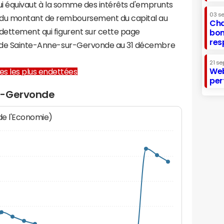
 qui équivaut à la somme des intérêts d'emprunts
03 s
du montant de remboursement du capital au
Cha
ndettement qui figurent sur cette page
bon
res
re de Sainte-Anne-sur-Gervonde au 31 décembre
21 se
Web
lles les plus endettées
per
r-Gervonde
 de l'Economie)