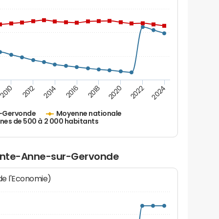
2010
2012
2014
2016
2018
2020
2022
2024
r-Gervonde
Moyenne nationale
s de 500 à 2 000 habitants
ainte-Anne-sur-Gervonde
 de l'Economie)