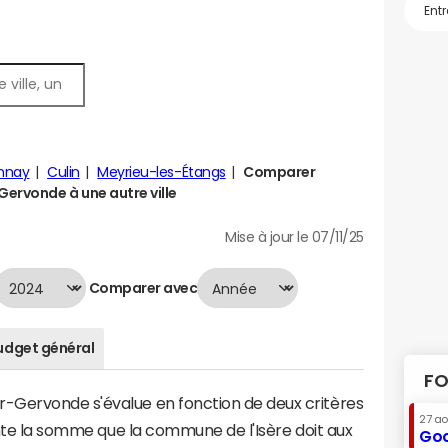
nnay
Culin
Meyrieu-les-Étangs
Comparer
ervonde à une autre ville
Mise à jour le 07/11/25
Comparer avec
udget général
FO
-Gervonde s'évalue en fonction de deux critères
27 a
sente la somme que la commune de l'Isère doit aux
Goo