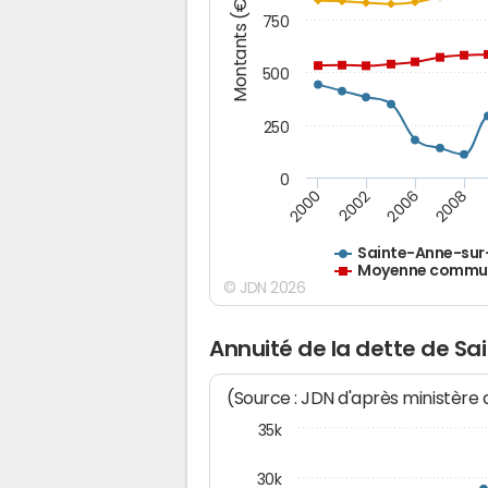
Montants (€)
750
500
250
0
2000
2002
2006
2008
Sainte-Anne-su
Moyenne commune
© JDN 2026
Annuité de la dette de S
(Source : JDN d'après ministère
35k
30k