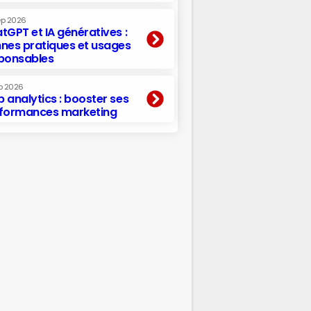
ep 2026
tGPT et IA génératives :
nes pratiques et usages
ponsables
p 2026
 analytics : booster ses
formances marketing