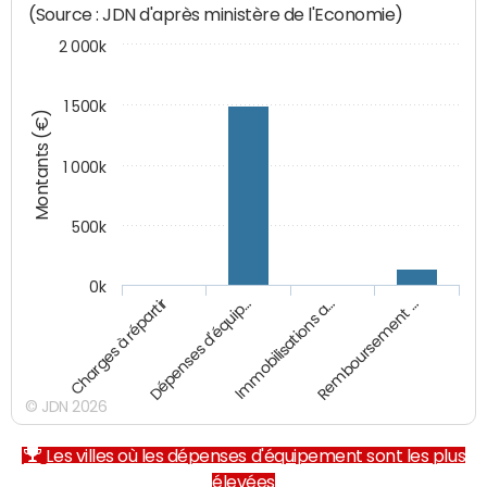
(Source : JDN d'après ministère de l'Economie)
2 000k
1 500k
Montants (€)
1 000k
500k
0k
Charges à répartir
Dépenses d'équip…
Immobilisations a…
Remboursement …
© JDN 2026
Les villes où les dépenses d'équipement sont les plus
élevées