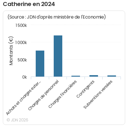
Catherine en 2024
(Source : JDN d'après ministère de l'Economie)
1 500k
Montants (€)
1 000k
500k
0k
Charges financières
Achats et charges exter…
Contingents
Charges de personnel
Subventions versées
© JDN 2026