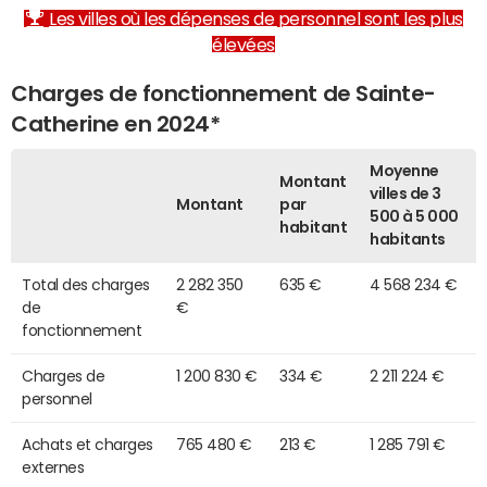
Les villes où les dépenses de personnel sont les plus
élevées
Charges de fonctionnement de Sainte-
Catherine en 2024*
Moyenne
Montant
villes de 3
Montant
par
500 à 5 000
habitant
habitants
Total des charges
2 282 350
635 €
4 568 234 €
de
€
fonctionnement
Charges de
1 200 830 €
334 €
2 211 224 €
personnel
Achats et charges
765 480 €
213 €
1 285 791 €
externes