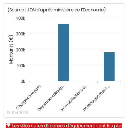
(Source : JDN d'après ministère de l'Economie)
400k
300k
Montants (€)
200k
100k
0k
Charges à répartir
Dépenses d'équip…
Immobilisations a…
Remboursement …
© JDN 2026
Les villes où les dépenses d'équipement sont les plus