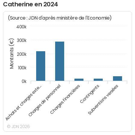
Catherine en 2024
(Source : JDN d'après ministère de l'Economie)
400k
Montants (€)
300k
200k
100k
0k
Charges financières
Contingents
Subventions versées
Achats et charges exte…
Charges de personnel
© JDN 2026