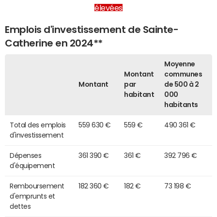
élevées
Emplois d'investissement de Sainte-
Catherine en 2024**
Moyenne
Montant
communes
Montant
par
de 500 à 2
habitant
000
habitants
Total des emplois
559 630 €
559 €
490 361 €
d'investissement
Dépenses
361 390 €
361 €
392 796 €
d'équipement
Remboursement
182 360 €
182 €
73 198 €
d'emprunts et
dettes