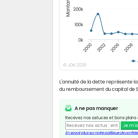
Montants (€)
200k
100k
0k
2000
2008
2006
2002
© JDN 2026
L'annuité de la dette représente 
du remboursement du capital de 
A ne pas manquer
Recevez nos astuces et bons plans 
Je m'
En savoir plus sur notre politique de confiden