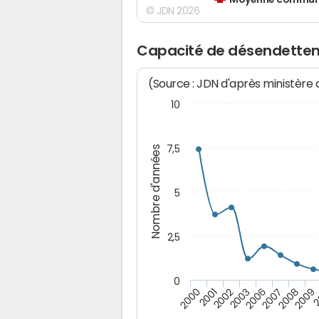
Moyenne communes
© JDN 2026
Capacité de désendette
(Source : JDN d'après ministère
10
7,5
Nombre d'années
5
2,5
0
2001
2008
2002
2009
2003
2
2006
2000
2007