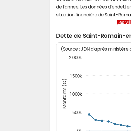
de l'année. Les données d'endette
situation financière de Saint-Ro
Les vi
Dette de Saint-Romain-e
(Source : JDN d'après ministère
2 000k
1 500k
Montants (€)
1 000k
500k
0k