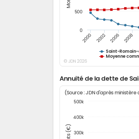
500
0
2000
2002
2006
2008
Saint-Romain-
Moyenne commu
© JDN 2026
Annuité de la dette de S
(Source : JDN d'après ministère
500k
400k
300k