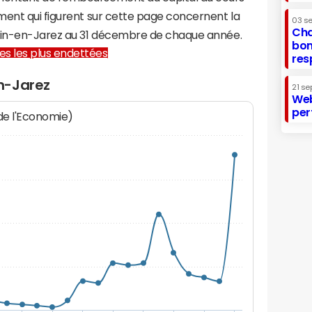
ment qui figurent sur cette page concernent la
03 s
Cha
main-en-Jarez au 31 décembre de chaque année.
bon
lles les plus endettées
res
n-Jarez
21 se
Web
per
 de l'Economie)