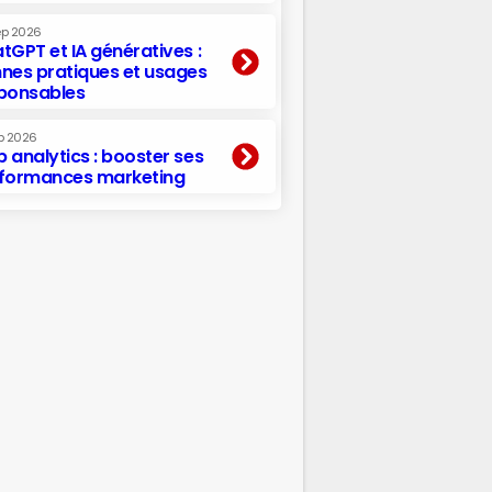
ep 2026
tGPT et IA génératives :
nes pratiques et usages
ponsables
p 2026
 analytics : booster ses
formances marketing