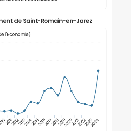
 de 500 à 2 000 habitants
ment de Saint-Romain-en-Jarez
 de l'Economie)
2017
2022
2013
2018
2023
2014
2019
010
2024
2015
2020
2011
2016
2021
2012