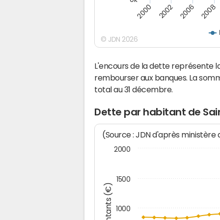
2000
2002
2006
2008
© JDN 2026
L'encours de la dette représente
rembourser aux banques. La somm
total au 31 décembre.
Dette par habitant de Sa
(Source : JDN d'après ministère
2000
1500
Montants (€)
1000