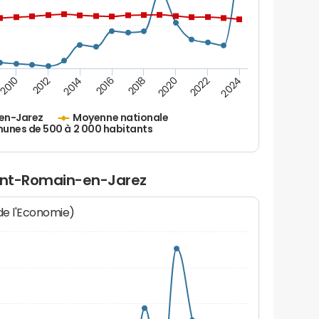
2010
2012
2014
2016
2018
2020
2022
2024
en-Jarez
Moyenne nationale
nes de 500 à 2 000 habitants
aint-Romain-en-Jarez
 de l'Economie)