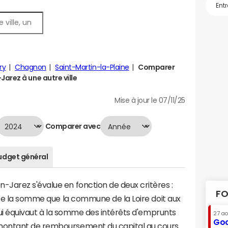
ry
Chagnon
Saint-Martin-la-Plaine
Comparer
arez à une autre ville
Mise à jour le 07/11/25
Comparer avec
udget général
Jarez s'évalue en fonction de deux critères :
FO
nte la somme que la commune de la Loire doit aux
 qui équivaut à la somme des intérêts d'emprunts
27 a
Goo
montant de remboursement du capital au cours