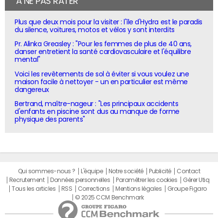
À NE PAS RATER
Plus que deux mois pour la visiter : l'île d'Hydra est le paradis
du silence, voitures, motos et vélos y sont interdits
Pr. Alinka Greasley : "Pour les femmes de plus de 40 ans,
danser entretient la santé cardiovasculaire et l'équilibre
mental"
Voici les revêtements de sol à éviter si vous voulez une
maison facile à nettoyer - un en particulier est même
dangereux
Bertrand, maître-nageur : "Les principaux accidents
d'enfants en piscine sont dus au manque de forme
physique des parents"
Qui sommes-nous ?
L'équipe
Notre société
Publicité
Contact
Recrutement
Données personnelles
Paramétrer les cookies
Gérer Utiq
Tous les articles
RSS
Corrections
Mentions légales
Groupe Figaro
© 2025 CCM Benchmark