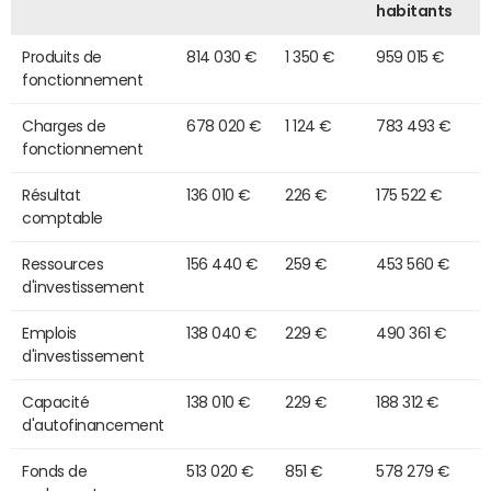
habitants
Produits de
814 030 €
1 350 €
959 015 €
fonctionnement
Charges de
678 020 €
1 124 €
783 493 €
fonctionnement
Résultat
136 010 €
226 €
175 522 €
comptable
Ressources
156 440 €
259 €
453 560 €
d'investissement
Emplois
138 040 €
229 €
490 361 €
d'investissement
Capacité
138 010 €
229 €
188 312 €
d'autofinancement
Fonds de
513 020 €
851 €
578 279 €