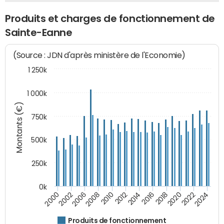
Produits et charges de fonctionnement de
Sainte-Eanne
(Source : JDN d'après ministère de l'Economie)
1 250k
1 000k
Montants (€)
750k
500k
250k
0k
2016
2014
2012
2010
2008
2006
2002
2000
2024
2022
2020
2018
Produits de fonctionnement