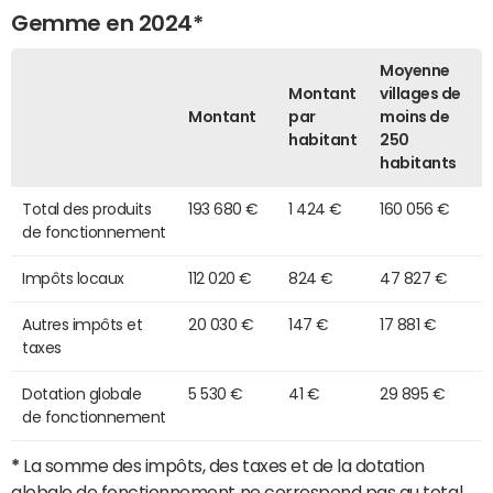
Gemme en 2024*
Moyenne
Montant
villages de
Montant
par
moins de
habitant
250
habitants
Total des produits
193 680 €
1 424 €
160 056 €
de fonctionnement
Impôts locaux
112 020 €
824 €
47 827 €
Autres impôts et
20 030 €
147 €
17 881 €
taxes
Dotation globale
5 530 €
41 €
29 895 €
de fonctionnement
*
La somme des impôts, des taxes et de la dotation
globale de fonctionnement ne correspond pas au total