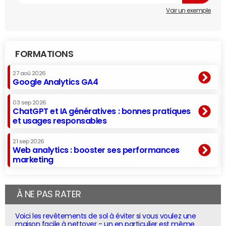
Voir un exemple
FORMATIONS
27 aoû 2026
Google Analytics GA4
03 sep 2026
ChatGPT et IA génératives : bonnes pratiques
et usages responsables
21 sep 2026
Web analytics : booster ses performances
marketing
À NE PAS RATER
Voici les revêtements de sol à éviter si vous voulez une
maison facile à nettoyer - un en particulier est même