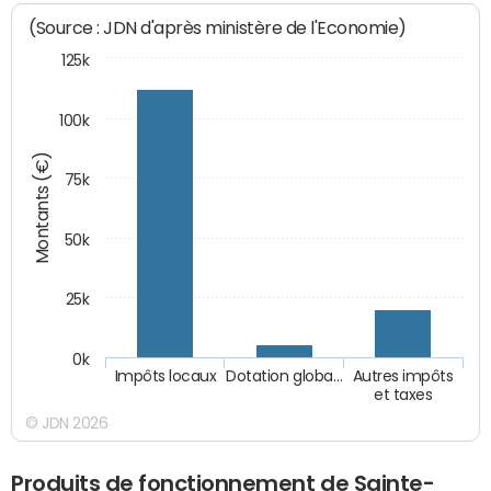
(Source : JDN d'après ministère de l'Economie)
125k
100k
Montants (€)
75k
50k
25k
0k
Impôts locaux
Dotation globa…
Autres impôts
et taxes
© JDN 2026
Produits de fonctionnement de Sainte-