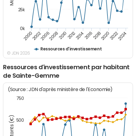
25k
0k
2024
2002
2010
2016
2022
2000
2008
2014
2020
2006
2012
2018
Ressources d'investissement
© JDN 2026
Ressources d'investissement par habitant
de Sainte-Gemme
(Source : JDN d'après ministère de l'Economie)
750
Montants (€)
500