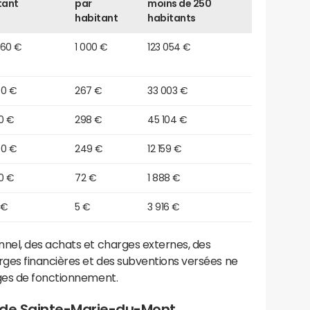
tant
par
moins de 250
habitant
habitants
060 €
1 000 €
123 054 €
50 €
267 €
33 003 €
0 €
298 €
45 104 €
90 €
249 €
12 159 €
0 €
72 €
1 888 €
 €
5 €
3 916 €
el, des achats et charges externes, des
ges financières et des subventions versées ne
ges de fonctionnement.
 de Sainte-Marie-du-Mont