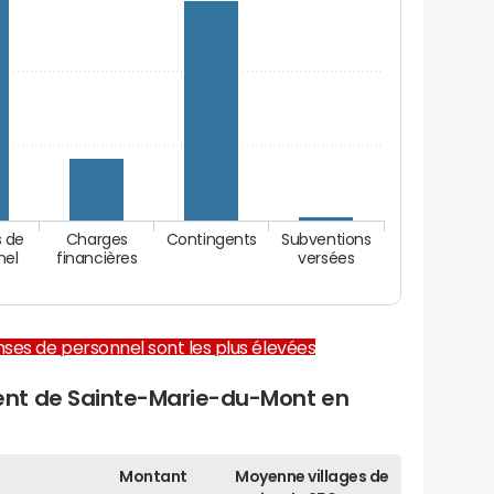
 de
Charges
Contingents
Subventions
nel
financières
versées
enses de personnel sont les plus élevées
nt de Sainte-Marie-du-Mont en
Montant
Moyenne villages de