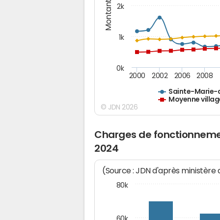
Montants (€)
2k
1k
0k
2000
2002
2006
2008
Sainte-Marie
Moyenne villag
© JDN 2026
Charges de fonctionneme
2024
(Source : JDN d'après ministère
80k
60k