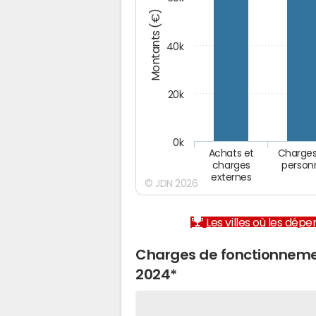
Montants (€)
40k
20k
0k
Achats et
Charges
charges
person
externes
© JDN 2026
Les villes où les dép
Charges de fonctionneme
2024*