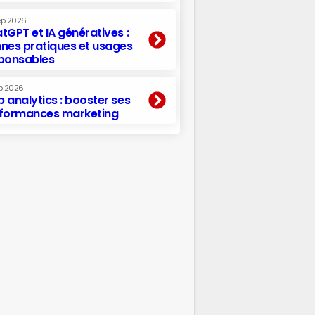
ep 2026
tGPT et IA génératives :
nes pratiques et usages
ponsables
p 2026
 analytics : booster ses
formances marketing