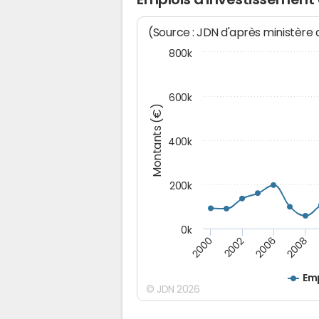
(Source : JDN d'après ministère
800k
600k
Montants (€)
400k
200k
0k
2000
2008
2006
2002
Emp
© JDN 2026