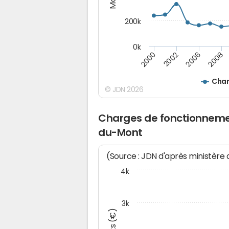
200k
0k
2008
2002
2006
2000
Char
© JDN 2026
Charges de fonctionnemen
du-Mont
(Source : JDN d'après ministère
4k
3k