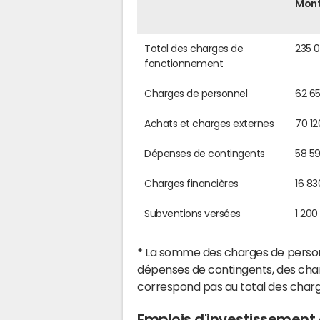
Mon
Total des charges de
235 
fonctionnement
Charges de personnel
62 6
Achats et charges externes
70 12
Dépenses de contingents
58 5
Charges financières
16 83
Subventions versées
1 200
*
La somme des charges de personn
dépenses de contingents, des char
correspond pas au total des char
Emplois d'investissement