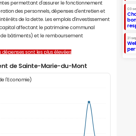
tes permettant d'assurer le fonctionnement
03 s
tion des personnels, dépenses d'entretien et
Cha
 intérêts de la dette. Les emplois d'investissement
bon
res
capital affectant le patrimoine communal
on de bâtiments) et le remboursement
21 se
Web
per
les dépenses sont les plus élevées
nt de Sainte-Marie-du-Mont
 de l'Economie)