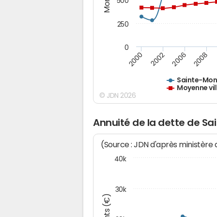
500
250
0
2000
2002
2006
2008
Sainte-Mo
Moyenne vil
© JDN 2026
Annuité de la dette de S
(Source : JDN d'après ministère
40k
30k