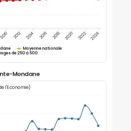
2010
2012
2014
2016
2018
2020
2022
2024
ndane
Moyenne nationale
lages de 250 à 500
ainte-Mondane
 de l'Economie)