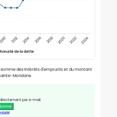
2016
2014
2012
2010
2024
2022
2020
2018
Annuité de la dette
la somme des intérêts d'emprunts et du montant
Sainte-Mondane.
directement par e-mail.
abonne
tialité