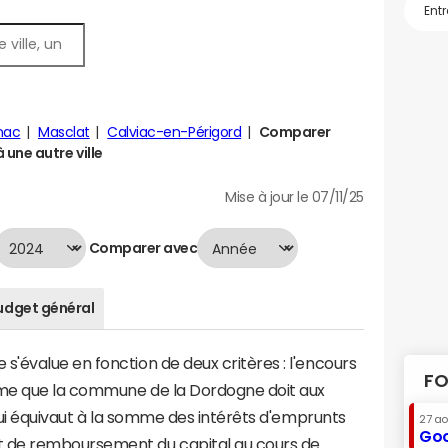
nac
Masclat
Calviac-en-Périgord
Comparer
une autre ville
Mise à jour le 07/11/25
Comparer avec
udget général
'évalue en fonction de deux critères : l'encours
FO
mme que la commune de la Dordogne doit aux
 qui équivaut à la somme des intérêts d'emprunts
27 a
Goo
 de remboursement du capital au cours de