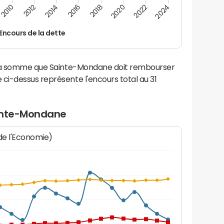
2024
2022
2020
2018
2016
2014
2012
2010
Encours de la dette
 la somme que Sainte-Mondane doit rembourser
i-dessus représente l'encours total au 31
ainte-Mondane
 de l'Economie)