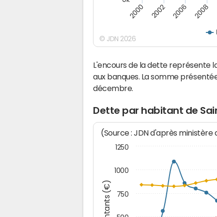
2008
2006
2002
2000
© JDN 2026
L'encours de la dette représente
aux banques. La somme présentée c
décembre.
Dette par habitant de S
(Source : JDN d'après ministère
1250
1000
Montants (€)
750