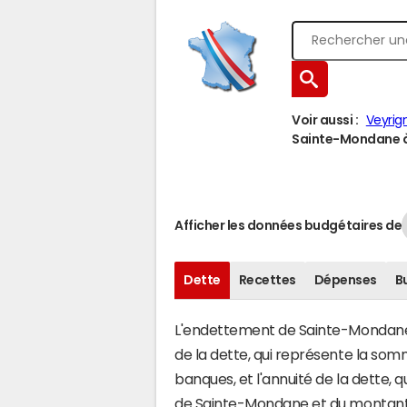
Voir aussi :
Veyrig
Sainte-Mondane à 
Afficher les données budgétaires de
Dette
Recettes
Dépenses
B
L'endettement de Sainte-Mondane s
de la dette, qui représente la so
banques, et l'annuité de la dette,
de Sainte-Mondane et du montant