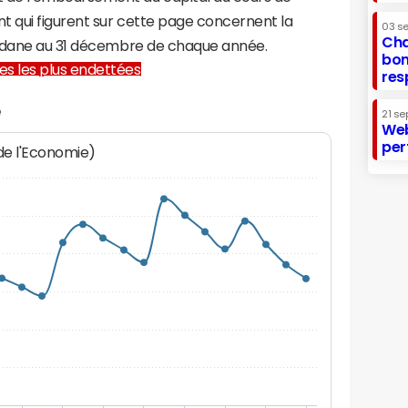
t qui figurent sur cette page concernent la
03 s
Cha
ondane au 31 décembre de chaque année.
bon
lles les plus endettées
res
e
21 se
Web
per
 de l'Economie)