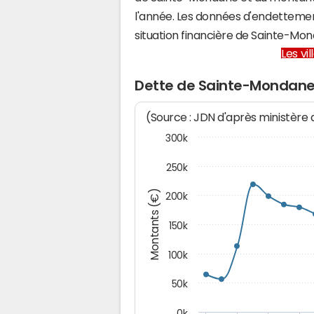
l'année. Les données d'endettemen
situation financière de Sainte-M
Les vi
Dette de Sainte-Mondan
(Source : JDN d'après ministère
300k
250k
Montants (€)
200k
150k
100k
50k
0k