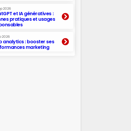
ep 2026
tGPT et IA génératives :
nes pratiques et usages
ponsables
p 2026
 analytics : booster ses
formances marketing