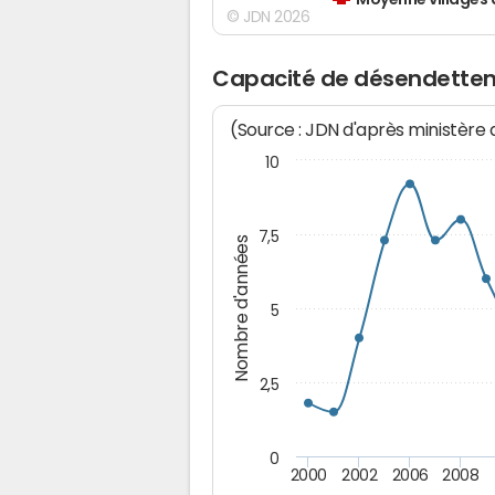
Moyenne villages 
© JDN 2026
Capacité de désendette
(Source : JDN d'après ministère
10
7,5
Nombre d'années
5
2,5
0
2000
2002
2006
2008