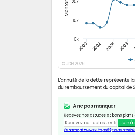
Montants (€)
20k
10k
0k
2008
2006
2002
2000
© JDN 2026
L'annuité de la dette représente 
du remboursement du capital de 
A ne pas manquer
Recevez nos astuces et bons plans 
Je m'
En savoir plus sur notre politique de confiden