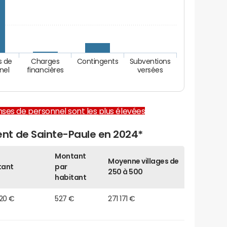
s de
Charges
Contingents
Subventions
nel
financières
versées
enses de personnel sont les plus élevées
nt de Sainte-Paule en 2024*
Montant
Moyenne villages de
tant
par
250 à 500
habitant
920 €
527 €
271 171 €