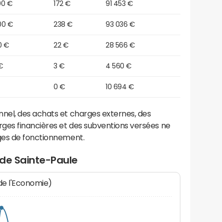
90 €
172 €
91 453 €
00 €
238 €
93 036 €
0 €
22 €
28 566 €
 €
3 €
4 560 €
0 €
10 694 €
el, des achats et charges externes, des
ges financières et des subventions versées ne
ges de fonctionnement.
 de Sainte-Paule
 de l'Economie)