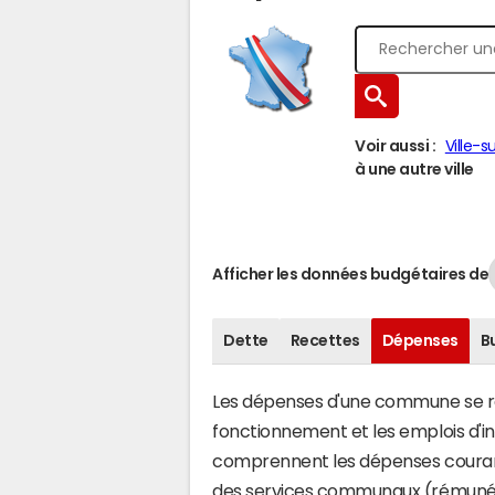
Voir aussi :
Ville-s
à une autre ville
Afficher les données budgétaires de
Dette
Recettes
Dépenses
B
Les dépenses d'une commune se rép
fonctionnement et les emplois d'
comprennent les dépenses couran
des services communaux (rémunéra