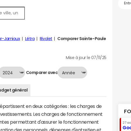
ur-Jarnioux
Létra
Rivolet
Comparer Sainte-Paule
Mise à jour le 07/11/25
Comparer avec
udget général
artissent en deux catégories : les charges de
FO
investissements. Les charges de fonctionnement
tes permettant d'assurer le fonctionnement
27 a
Goo
tion des personnels, dépenses d'entretien et