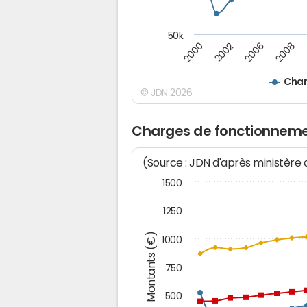
50k
2008
2006
2002
2000
Char
© JDN 2026
Charges de fonctionneme
(Source : JDN d'après ministère
1500
1250
Montants (€)
1000
750
500