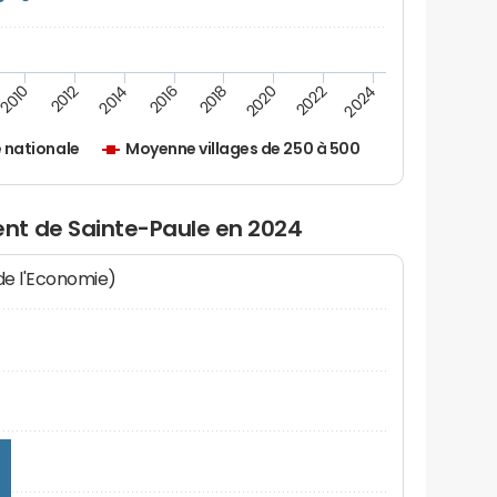
2010
2012
2014
2016
2018
2020
2022
2024
 nationale
Moyenne villages de 250 à 500
nt de Sainte-Paule en 2024
 de l'Economie)