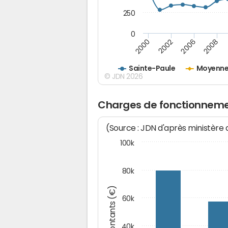
250
0
2000
2002
2006
2008
Sainte-Paule
Moyenne
© JDN 2026
Charges de fonctionneme
(Source : JDN d'après ministère
100k
80k
Montants (€)
60k
40k