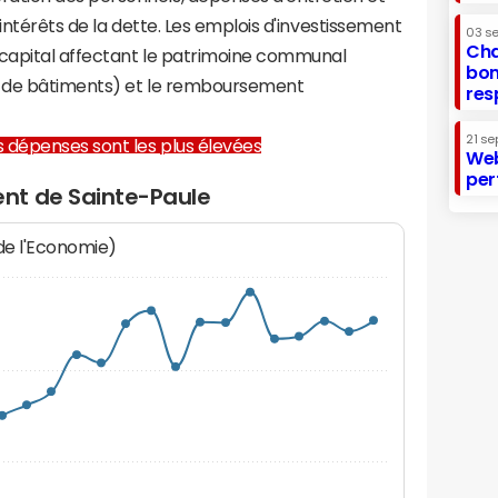
 intérêts de la dette. Les emplois d'investissement
03 s
Cha
capital affectant le patrimoine communal
bon
on de bâtiments) et le remboursement
res
21 se
les dépenses sont les plus élevées
Web
per
nt de Sainte-Paule
 de l'Economie)