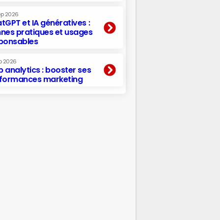
ep 2026
tGPT et IA génératives :
nes pratiques et usages
ponsables
p 2026
 analytics : booster ses
formances marketing