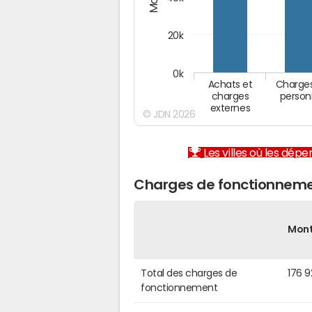
20k
0k
Achats et
Charge
charges
person
externes
© JDN 2026
Les villes où les dép
Charges de fonctionneme
Mon
Total des charges de
176 
fonctionnement