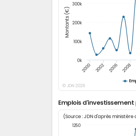
300k
Montants (€)
200k
100k
0k
2000
2008
2006
2002
Emp
© JDN 2026
Emplois d'investissement
(Source : JDN d'après ministère
1250