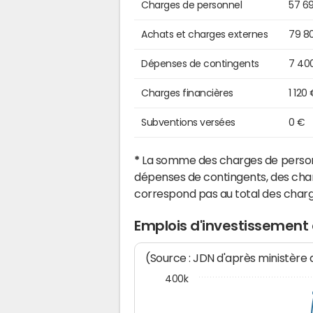
Charges de personnel
57 6
Achats et charges externes
79 8
Dépenses de contingents
7 40
Charges financières
1 120
Subventions versées
0 €
*
La somme des charges de personn
dépenses de contingents, des char
correspond pas au total des char
Emplois d'investissement
(Source : JDN d'après ministère
400k