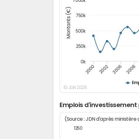
1 000k
Montants (€)
750k
500k
250k
0k
2008
2002
2006
2000
Emp
© JDN 2026
Emplois d'investissement
(Source : JDN d'après ministère
1250