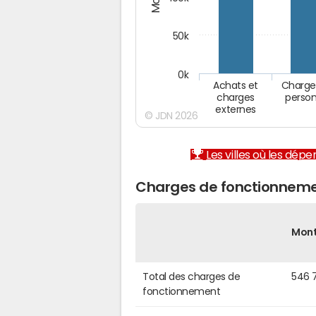
50k
0k
Achats et
Charge
charges
person
externes
© JDN 2026
Les villes où les dép
Charges de fonctionnem
Mon
Total des charges de
546 
fonctionnement