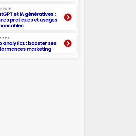
ep 2026
tGPT et IA génératives :
nes pratiques et usages
ponsables
p 2026
 analytics : booster ses
formances marketing