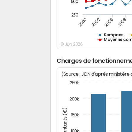
500
250
2000
2002
2006
2008
Sampans
Moyenne comm
© JDN 2026
Charges de fonctionnem
(Source : JDN d'après ministère
250k
200k
Montants (€)
150k
100k