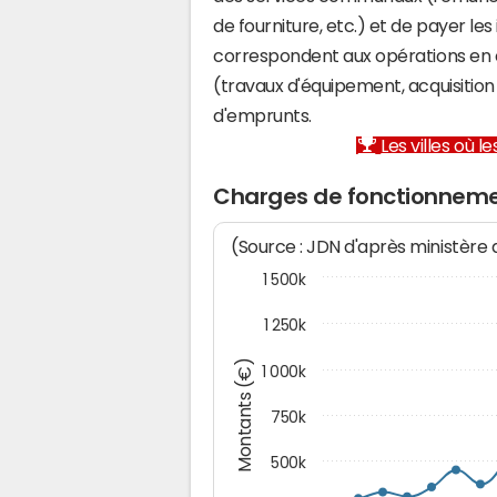
de fourniture, etc.) et de payer les
correspondent aux opérations en 
(travaux d'équipement, acquisiti
d'emprunts.
Les villes où 
Charges de fonctionnem
(Source : JDN d'après ministère
1 500k
1 250k
Montants (€)
1 000k
750k
500k