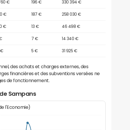
760 €
196 €
330 394 €
10 €
187 €
258 030 €
70 €
13 €
46 498 €
 €
7 €
14 340 €
 €
5 €
31 925 €
el, des achats et charges externes, des
ges financières et des subventions versées ne
ges de fonctionnement.
t de Sampans
 de l'Economie)