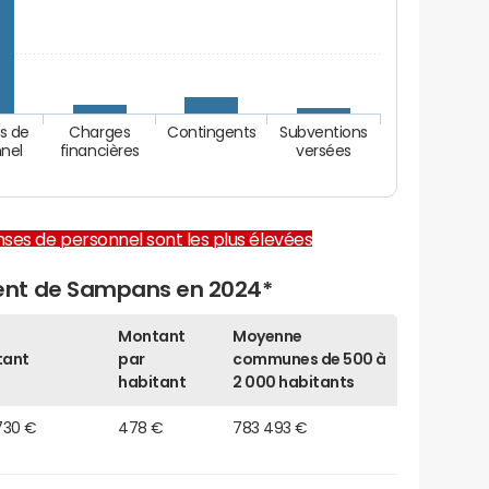
s de
Charges
Contingents
Subventions
nel
financières
versées
enses de personnel sont les plus élevées
ent de Sampans en 2024*
Montant
Moyenne
tant
par
communes de 500 à
habitant
2 000 habitants
730 €
478 €
783 493 €