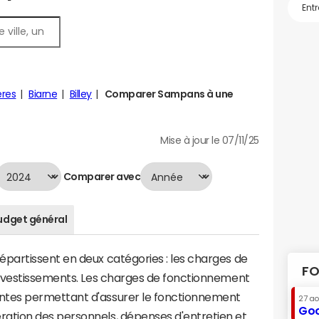
res
Biarne
Billey
Comparer Sampans à une
Mise à jour le 07/11/25
Comparer avec
udget général
artissent en deux catégories : les charges de
FO
investissements. Les charges de fonctionnement
tes permettant d'assurer le fonctionnement
27 a
Goo
tion des personnels, dépenses d'entretien et