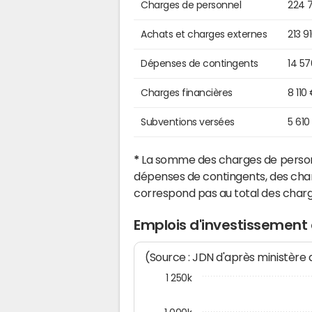
Charges de personnel
224 
Achats et charges externes
213 9
Dépenses de contingents
14 5
Charges financières
8 110
Subventions versées
5 610
*
La somme des charges de personn
dépenses de contingents, des char
correspond pas au total des char
Emplois d'investissemen
(Source : JDN d'après ministère
1 250k