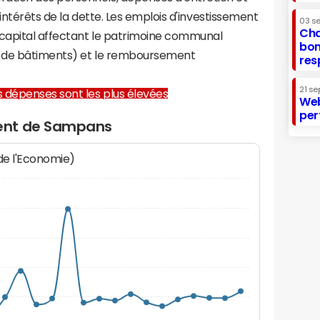
 intérêts de la dette. Les emplois d'investissement
03 s
Cha
capital affectant le patrimoine communal
bon
on de bâtiments) et le remboursement
res
21 se
les dépenses sont les plus élevées
Web
per
ent de Sampans
 de l'Economie)