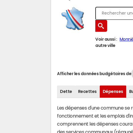
Voir aussi :
Monniè
autre ville
Afficher les données budgétaires de
Dette
Recettes
Dépenses
B
Les dépenses d'une commune se rép
fonctionnement et les emplois d'
comprennent les dépenses couran
des services communaux (rémunéra