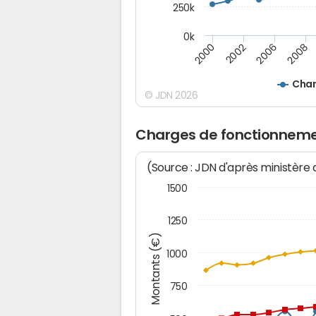
250k
0k
2008
2002
2006
2000
Char
© JDN 2026
Charges de fonctionneme
(Source : JDN d'après ministère
1500
1250
Montants (€)
1000
750