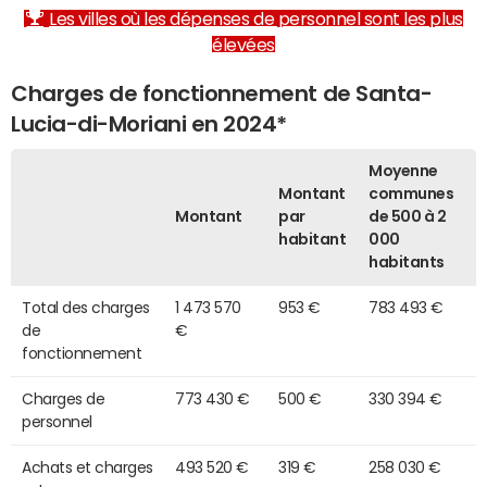
Les villes où les dépenses de personnel sont les plus
élevées
Charges de fonctionnement de Santa-
Lucia-di-Moriani en 2024*
Moyenne
Montant
communes
Montant
par
de 500 à 2
habitant
000
habitants
Total des charges
1 473 570
953 €
783 493 €
de
€
fonctionnement
Charges de
773 430 €
500 €
330 394 €
personnel
Achats et charges
493 520 €
319 €
258 030 €