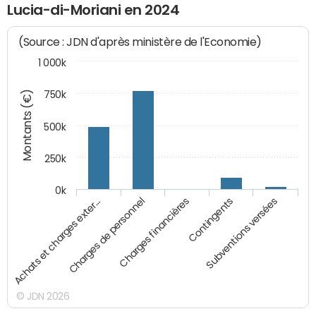
Lucia-di-Moriani en 2024
(Source : JDN d'après ministère de l'Economie)
1 000k
Montants (€)
750k
500k
250k
0k
Charges financières
Achats et charges exter…
Contingents
Charges de personnel
Subventions versées
© JDN 2026