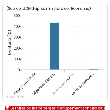
(Source : JDN d'après ministère de l'Economie)
500k
400k
Montants (€)
300k
200k
100k
0k
Charges à répartir
Dépenses d'équip…
Immobilisations a…
Remboursement …
© JDN 2026
Les villes où les dépenses d'équipement sont les plus