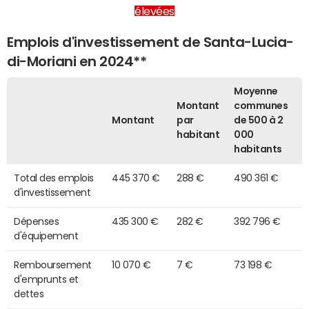
élevées
Emplois d'investissement de Santa-Lucia-
di-Moriani en 2024**
Moyenne
Montant
communes
Montant
par
de 500 à 2
habitant
000
habitants
Total des emplois
445 370 €
288 €
490 361 €
d'investissement
Dépenses
435 300 €
282 €
392 796 €
d'équipement
Remboursement
10 070 €
7 €
73 198 €
d'emprunts et
dettes