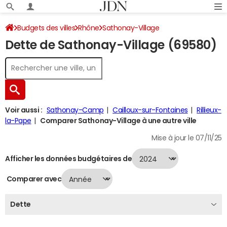
Budgets des villes
Rhône
Sathonay-Village
Dette de Sathonay-Village (69580)
Dette au 31/12/2024
Voir aussi :
Sathonay-Camp
Cailloux-sur-Fontaines
Rillieux-
la-Pape
Comparer Sathonay-Village à une autre ville
Mise à jour le 07/11/25
Afficher les données budgétaires de
Comparer avec
Dette