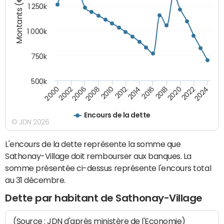
Montants (€)
1 250k
1 000k
750k
500k
2016
2014
2012
2010
2008
2006
2002
2000
2024
2022
2020
2018
Encours de la dette
© JDN 2026
L'encours de la dette représente la somme que
Sathonay-Village doit rembourser aux banques. La
somme présentée ci-dessus représente l'encours total
au 31 décembre.
Dette par habitant de Sathonay-Village
(Source : JDN d'après ministère de l'Economie)