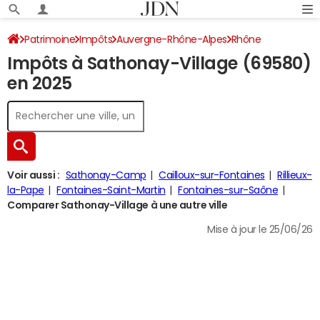
Patrimoine
Impôts
Auvergne-Rhône-Alpes
Rhône
Impôts à Sathonay-Village (69580)
Sathonay-Village
Impôt sur le revenu
en 2025
Voir aussi :
Sathonay-Camp
Cailloux-sur-Fontaines
Rillieux-
la-Pape
Fontaines-Saint-Martin
Fontaines-sur-Saône
Comparer Sathonay-Village à une autre ville
Mise à jour le 25/06/26