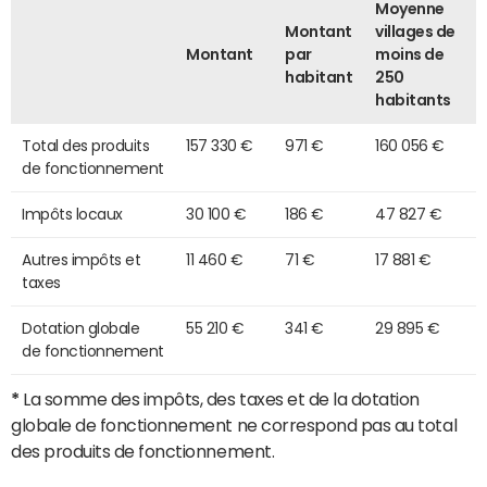
Moyenne
Montant
villages de
Montant
par
moins de
habitant
250
habitants
Total des produits
157 330 €
971 €
160 056 €
de fonctionnement
Impôts locaux
30 100 €
186 €
47 827 €
Autres impôts et
11 460 €
71 €
17 881 €
taxes
Dotation globale
55 210 €
341 €
29 895 €
de fonctionnement
*
La somme des impôts, des taxes et de la dotation
globale de fonctionnement ne correspond pas au total
des produits de fonctionnement.