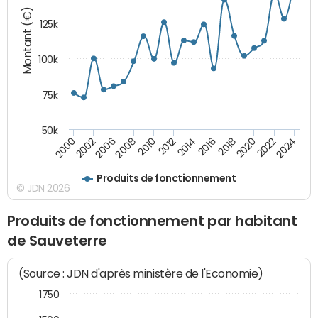
Montant (€)
125k
100k
75k
50k
2024
2002
2010
2016
2022
2000
2008
2014
2020
2006
2012
2018
Produits de fonctionnement
© JDN 2026
Produits de fonctionnement par habitant
de Sauveterre
(Source : JDN d'après ministère de l'Economie)
1750