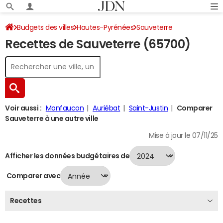
Budgets des villes
Hautes-Pyrénées
Sauveterre
Recettes de Sauveterre (65700)
Recettes 2024
Voir aussi :
Monfaucon
Auriébat
Saint-Justin
Comparer
Sauveterre à une autre ville
Mise à jour le 07/11/25
Afficher les données budgétaires de
Comparer avec
Recettes