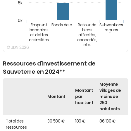
5k
0k
Emprunt
Fonds de c…
Retour de
Subventions
bancaires
biens
reçues
et dettes
affectés,
assimilées
concedés,
etc.
© JDN 2026
Ressources d'investissement de
Sauveterre en 2024**
Moyenne
Montant
villages de
Montant
par
moins de
habitant
250
habitants
Total des
30 580 €
189 €
86 130 €
ressources