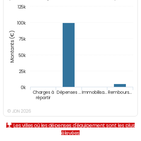
125k
100k
Montants (€)
75k
50k
25k
0k
Charges à
Dépenses …
Immobilisa…
Rembours…
répartir
© JDN 2026
Les villes où les dépenses d'équipement sont les plus
élevées