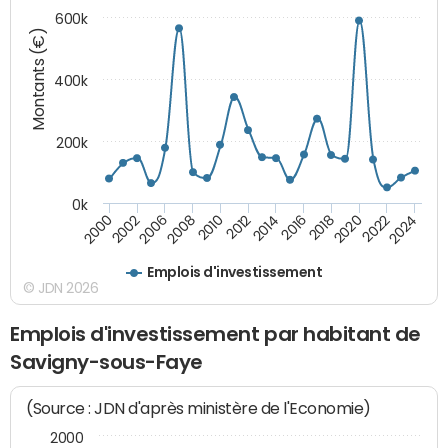
600k
Montants (€)
400k
200k
0k
2000
2022
2016
2010
2002
2024
2018
2012
2006
2020
2014
2008
Emplois d'investissement
© JDN 2026
Emplois d'investissement par habitant de
Savigny-sous-Faye
(Source : JDN d'après ministère de l'Economie)
2000