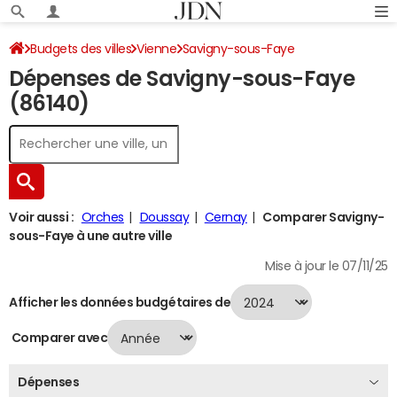
Budgets des villes
Vienne
Savigny-sous-Faye
Dépenses de Savigny-sous-Faye
Dépenses 2024
(86140)
Voir aussi :
Orches
Doussay
Cernay
Comparer Savigny-
sous-Faye à une autre ville
Mise à jour le 07/11/25
Afficher les données budgétaires de
Comparer avec
Dépenses