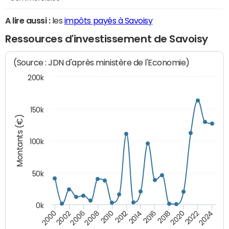
A lire aussi :
les
impôts payés à Savoisy
Ressources d'investissement de Savoisy
(Source : JDN d'après ministère de l'Economie)
200k
150k
Montants (€)
100k
50k
0k
2008
2022
2002
2018
2014
2010
2024
2006
2020
2000
2016
2012