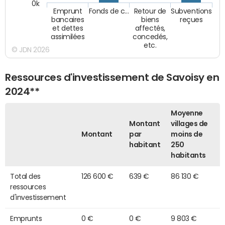
0k
Emprunt
Fonds de c…
Retour de
Subventions
bancaires
biens
reçues
et dettes
affectés,
assimilées
concedés,
etc.
© JDN 2026
Ressources d'investissement de Savoisy en
2024**
Moyenne
Montant
villages de
Montant
par
moins de
habitant
250
habitants
Total des
126 600 €
639 €
86 130 €
ressources
d'investissement
Emprunts
0 €
0 €
9 803 €