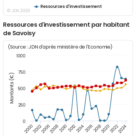
Ressources d'investissement
© JDN 2026
Ressources d'investissement par habitant
de Savoisy
(Source : JDN d'après ministère de l'Economie)
1000
750
Montants (€)
500
250
0
2018
2002
2022
2008
2012
2016
2000
2020
2006
2024
2010
2014