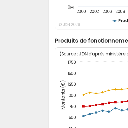
0M
2000
2002
2006
2008
Prod
© JDN 2026
Produits de fonctionneme
(Source : JDN d'après ministère
1750
1500
Montants (€)
1250
1000
750
500