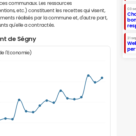
ices communaux. Les ressources
03 s
ions, etc.) constituent les recettes qui visent,
Cha
sements réalisés par la commune et, d'autre part,
bon
ts qu'elle a contractés.
res
ent de Ségny
21 se
Web
per
 de l'Economie)