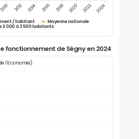
2010
2012
2014
2016
2018
2020
2022
2024
ement / habitant
Moyenne nationale
2 000 à 3 500 habitants
 de fonctionnement de Ségny en 2024
 de l'Economie)