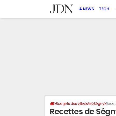
IA NEWS
TECH
Budgets des villes
Ain
Ségny
Recet
Recettes de Ségn