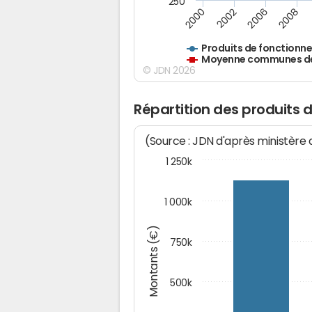
250
2000
2002
2006
2008
Produits de fonctionn
Moyenne communes de 
© JDN 2026
Répartition des produits
(Source : JDN d'après ministère
1 250k
1 000k
Montants (€)
750k
500k