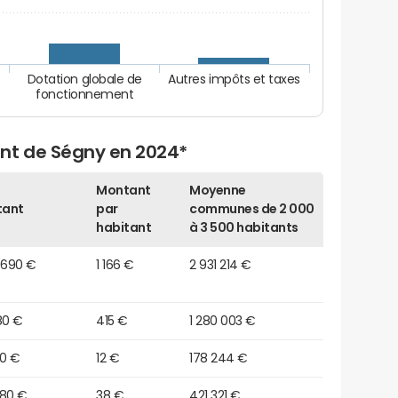
Dotation globale de
Autres impôts et taxes
fonctionnement
nt de Ségny en 2024*
Montant
Moyenne
tant
par
communes de 2 000
habitant
à 3 500 habitants
 690 €
1 166 €
2 931 214 €
180 €
415 €
1 280 003 €
50 €
12 €
178 244 €
980 €
38 €
421 321 €