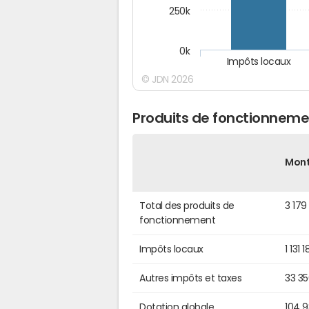
250k
0k
Impôts locaux
© JDN 2026
Produits de fonctionneme
Mon
Total des produits de
3 179
fonctionnement
Impôts locaux
1 131 
Autres impôts et taxes
33 3
Dotation globale
104 