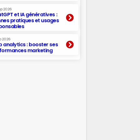
ep 2026
tGPT et IA génératives :
nes pratiques et usages
ponsables
p 2026
 analytics : booster ses
formances marketing