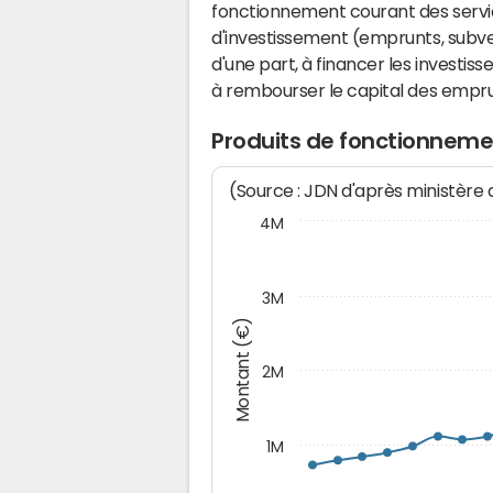
fonctionnement courant des serv
d'investissement (emprunts, subvent
d'une part, à financer les investis
à rembourser le capital des emprun
Produits de fonctionnem
(Source : JDN d'après ministère
4M
3M
Montant (€)
2M
1M