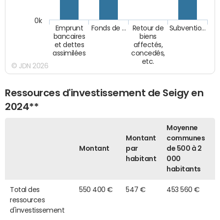
0k
Emprunt
Fonds de …
Retour de
Subventio…
bancaires
biens
et dettes
affectés,
assimilées
concedés,
etc.
© JDN 2026
Ressources d'investissement de Seigy en
2024**
Moyenne
Montant
communes
Montant
par
de 500 à 2
habitant
000
habitants
Total des
550 400 €
547 €
453 560 €
ressources
d'investissement