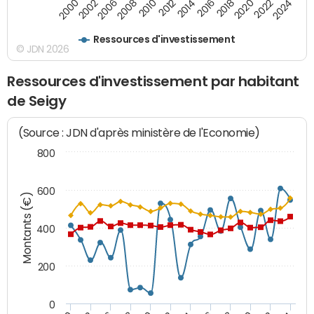
2000
2022
2016
2010
2002
2024
2018
2012
2006
2020
2014
2008
Ressources d'investissement
© JDN 2026
Ressources d'investissement par habitant
de Seigy
(Source : JDN d'après ministère de l'Economie)
800
600
Montants (€)
400
200
0