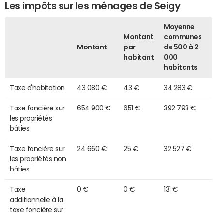
Les impôts sur les ménages de Seigy
Moyenne
Montant
communes
Montant
par
de 500 à 2
habitant
000
habitants
Taxe d'habitation
43 080 €
43 €
34 283 €
Taxe foncière sur
654 900 €
651 €
392 793 €
les propriétés
bâties
Taxe foncière sur
24 660 €
25 €
32 527 €
les propriétés non
bâties
Taxe
0 €
0 €
131 €
additionnelle à la
taxe foncière sur