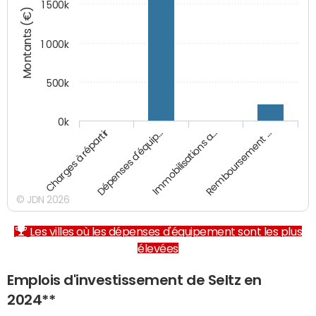
1 500k
Montants (€)
1 000k
500k
0k
Charges à répartir
Dépenses d'équip…
Immobilisations a…
Remboursement …
© JDN 2026
Les villes où les dépenses d'équipement sont les plus
élevées
Emplois d'investissement de Seltz en
2024**