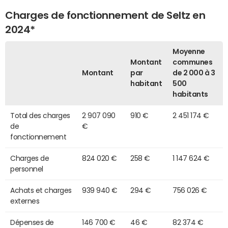
Charges de fonctionnement de Seltz en
2024*
Moyenne
Montant
communes
Montant
par
de 2 000 à 3
habitant
500
habitants
Total des charges
2 907 090
910 €
2 451 174 €
de
€
fonctionnement
Charges de
824 020 €
258 €
1 147 624 €
personnel
Achats et charges
939 940 €
294 €
756 026 €
externes
Dépenses de
146 700 €
46 €
82 374 €