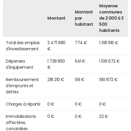
Moyenne
Montant
communes
Montant
par
de 2 000 à 3
habitant
500
habitants
Total des emplois
2 471 980
774 €
1 381 916 €
d'investissement
€
Dépenses
1 728 850
541 €
1 109 672 €
d'équipement
€
Remboursement
218 210 €
68 €
190 872 €
d'emprunts et
dettes
Charges à répartir
0 €
0 €
0 €
Immobilisations
0 €
0 €
22 €
affectées,
concédées