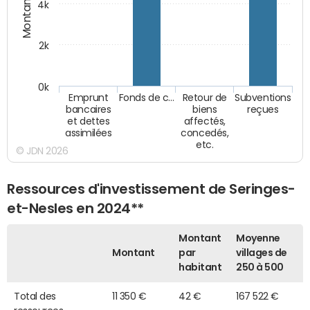
Montants (€)
4k
2k
0k
Emprunt
Fonds de c…
Retour de
Subventions
bancaires
biens
reçues
et dettes
affectés,
assimilées
concedés,
etc.
© JDN 2026
Ressources d'investissement de Seringes-
et-Nesles en 2024**
Montant
Moyenne
Montant
par
villages de
habitant
250 à 500
Total des
11 350 €
42 €
167 522 €