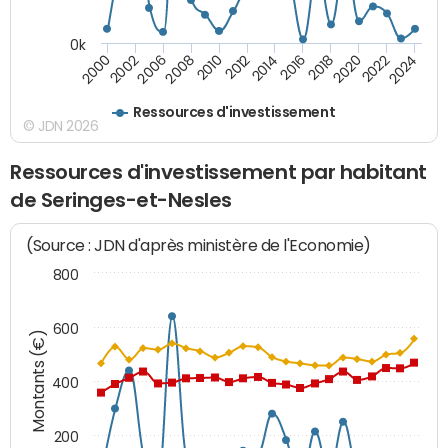
0k
2008
2022
2002
2018
2014
2010
2024
2006
2020
2000
2016
2012
Ressources d'investissement
© JDN 2026
Ressources d'investissement par habitant
de Seringes-et-Nesles
(Source : JDN d'après ministère de l'Economie)
800
600
Montants (€)
400
200