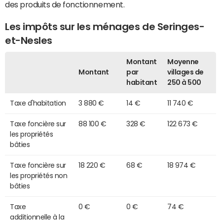
des produits de fonctionnement.
Les impôts sur les ménages de Seringes-
et-Nesles
Montant
Moyenne
Montant
par
villages de
habitant
250 à 500
Taxe d'habitation
3 880 €
14 €
11 740 €
Taxe foncière sur
88 100 €
328 €
122 673 €
les propriétés
bâties
Taxe foncière sur
18 220 €
68 €
18 974 €
les propriétés non
bâties
Taxe
0 €
0 €
74 €
additionnelle à la