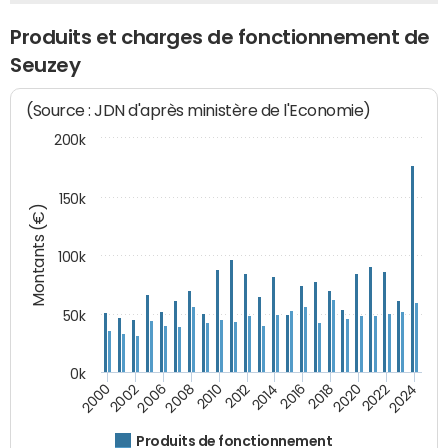
Produits et charges de fonctionnement de
Seuzey
(Source : JDN d'après ministère de l'Economie)
200k
150k
Montants (€)
100k
50k
0k
2008
2022
2002
2018
2014
2010
2024
2006
2020
2000
2016
2012
Produits de fonctionnement