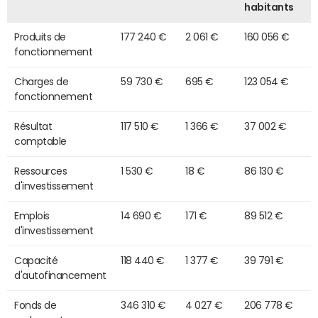
habitants
Produits de
177 240 €
2 061 €
160 056 €
fonctionnement
Charges de
59 730 €
695 €
123 054 €
fonctionnement
Résultat
117 510 €
1 366 €
37 002 €
comptable
Ressources
1 530 €
18 €
86 130 €
d'investissement
Emplois
14 690 €
171 €
89 512 €
d'investissement
Capacité
118 440 €
1 377 €
39 791 €
d'autofinancement
Fonds de
346 310 €
4 027 €
206 778 €