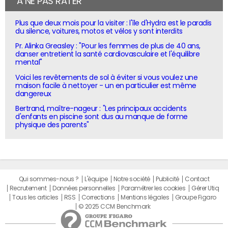
À NE PAS RATER
Plus que deux mois pour la visiter : l'île d'Hydra est le paradis
du silence, voitures, motos et vélos y sont interdits
Pr. Alinka Greasley : "Pour les femmes de plus de 40 ans,
danser entretient la santé cardiovasculaire et l'équilibre
mental"
Voici les revêtements de sol à éviter si vous voulez une
maison facile à nettoyer - un en particulier est même
dangereux
Bertrand, maître-nageur : "Les principaux accidents
d'enfants en piscine sont dus au manque de forme
physique des parents"
Qui sommes-nous ?
L'équipe
Notre société
Publicité
Contact
Recrutement
Données personnelles
Paramétrer les cookies
Gérer Utiq
Tous les articles
RSS
Corrections
Mentions légales
Groupe Figaro
© 2025 CCM Benchmark