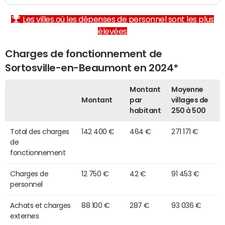
Les villes où les dépenses de personnel sont les plus
élevées
Charges de fonctionnement de
Sortosville-en-Beaumont en 2024*
Montant
Moyenne
Montant
par
villages de
habitant
250 à 500
Total des charges
142 400 €
464 €
271 171 €
de
fonctionnement
Charges de
12 750 €
42 €
91 453 €
personnel
Achats et charges
88 100 €
287 €
93 036 €
externes