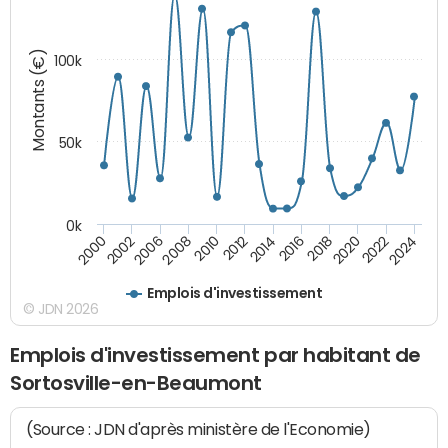
Montants (€)
100k
50k
0k
2024
2002
2010
2016
2022
2000
2008
2014
2020
2006
2012
2018
Emplois d'investissement
© JDN 2026
Emplois d'investissement par habitant de
Sortosville-en-Beaumont
(Source : JDN d'après ministère de l'Economie)