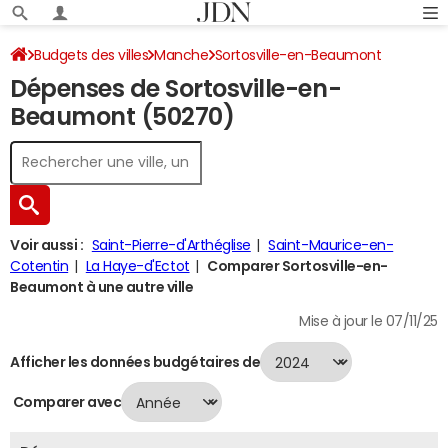
Budgets des villes
Manche
Sortosville-en-Beaumont
Dépenses de Sortosville-en-
Dépenses 2024
Beaumont (50270)
Voir aussi :
Saint-Pierre-d'Arthéglise
Saint-Maurice-en-
Cotentin
La Haye-d'Ectot
Comparer Sortosville-en-
Beaumont à une autre ville
Mise à jour le 07/11/25
Afficher les données budgétaires de
Comparer avec