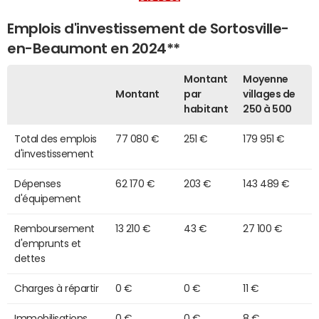
Emplois d'investissement de Sortosville-
en-Beaumont en 2024**
Montant
Moyenne
Montant
par
villages de
habitant
250 à 500
Total des emplois
77 080 €
251 €
179 951 €
d'investissement
Dépenses
62 170 €
203 €
143 489 €
d'équipement
Remboursement
13 210 €
43 €
27 100 €
d'emprunts et
dettes
Charges à répartir
0 €
0 €
11 €
Immobilisations
0 €
0 €
8 €