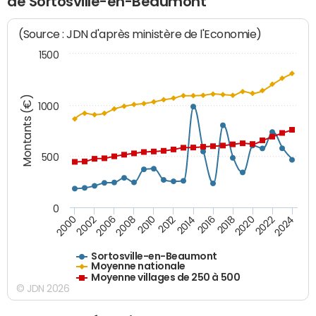
de Sortosville-en-Beaumont
(Source : JDN d'après ministère de l'Economie)
1500
Montants (€)
1000
500
0
2018
2002
2022
2008
2012
2016
2000
2020
2006
2024
2010
2014
Sortosville-en-Beaumont
Moyenne nationale
Moyenne villages de 250 à 500
© JDN 2026