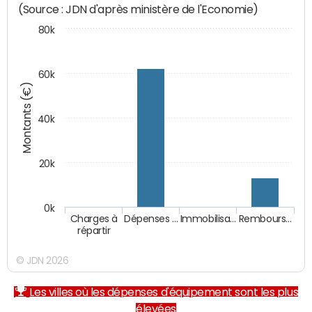
(Source : JDN d'après ministère de l'Economie)
80k
60k
Montants (€)
40k
20k
0k
Charges à
Dépenses …
Immobilisa…
Rembours…
répartir
© JDN 2026
Les villes où les dépenses d'équipement sont les plus
élevées