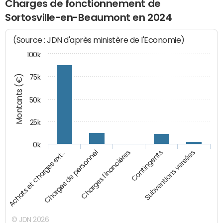
Charges de fonctionnement de
Sortosville-en-Beaumont en 2024
(Source : JDN d'après ministère de l'Economie)
100k
Montants (€)
75k
50k
25k
0k
Achats et charges ext…
Charges de personnel
Charges financières
Contingents
Subventions versées
© JDN 2026