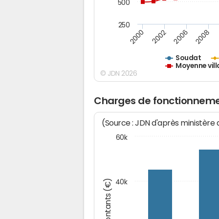
500
250
2000
2002
2006
2008
Soudat
Moyenne vill
© JDN 2026
Charges de fonctionneme
(Source : JDN d'après ministère
60k
Montants (€)
40k