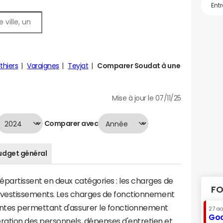
hiers
Varaignes
Teyjat
Comparer Soudat à une
Mise à jour le 07/11/25
Comparer avec
udget général
artissent en deux catégories : les charges de
FO
investissements. Les charges de fonctionnement
tes permettant d'assurer le fonctionnement
27 a
Goo
tion des personnels, dépenses d'entretien et