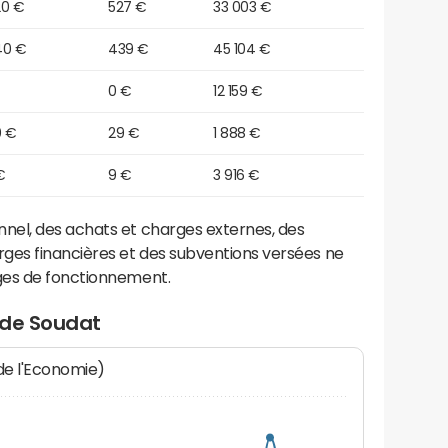
20 €
527 €
33 003 €
40 €
439 €
45 104 €
0 €
12 159 €
0 €
29 €
1 888 €
€
9 €
3 916 €
el, des achats et charges externes, des
ges financières et des subventions versées ne
ges de fonctionnement.
 de Soudat
 de l'Economie)