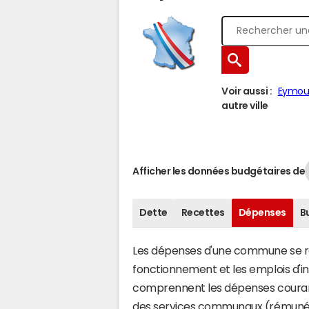
Voir aussi :
Eymout
autre ville
Afficher les données budgétaires de
Dette
Recettes
Dépenses
B
Les dépenses d'une commune se rép
fonctionnement et les emplois d'
comprennent les dépenses couran
des services communaux (rémunéra