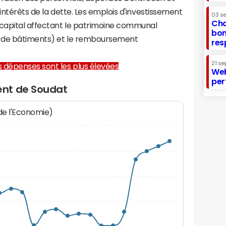
 intérêts de la dette. Les emplois d'investissement
03 s
Cha
capital affectant le patrimoine communal
bon
on de bâtiments) et le remboursement
res
21 se
les dépenses sont les plus élevées
Web
per
nt de Soudat
 de l'Economie)