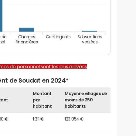
 de
Charges
Contingents
Subventions
nel
financières
versées
enses de personnel sont les plus élevées
nt de Soudat en 2024*
Montant
Moyenne villages de
tant
par
moins de 250
habitant
habitants
50 €
1 311 €
123 054 €