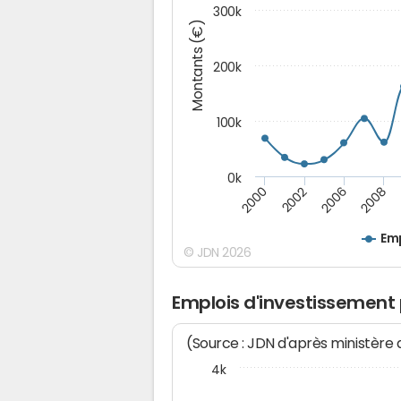
300k
Montants (€)
200k
100k
0k
2000
2008
2006
2002
Emp
© JDN 2026
Emplois d'investissement
(Source : JDN d'après ministère
4k