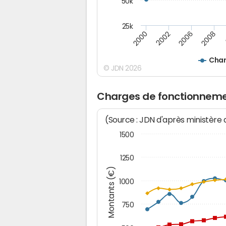
50k
25k
2008
2000
2002
2006
Char
© JDN 2026
Charges de fonctionneme
(Source : JDN d'après ministère
1500
1250
Montants (€)
1000
750