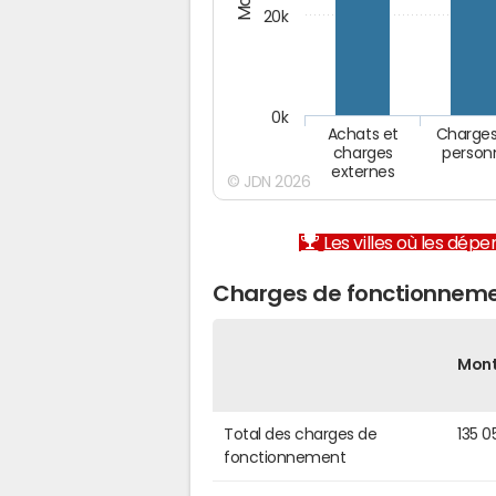
20k
0k
Achats et
Charges
charges
person
externes
© JDN 2026
Les villes où les dép
Charges de fonctionneme
Mon
Total des charges de
135 0
fonctionnement