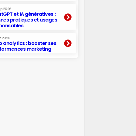
ep 2026
tGPT et IA génératives :
nes pratiques et usages
ponsables
p 2026
 analytics : booster ses
formances marketing