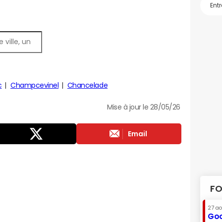
c
Champcevinel
Chancelade
Mise à jour le 28/05/26
Email
FO
27 a
Goo