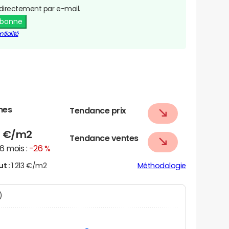
directement par e-mail.
abonne
tialité
nes
Tendance prix
5
€/m2
Tendance ventes
6 mois :
-26 %
ut :
1 213 €/m2
Méthodologie
N)