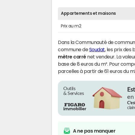
Appartements et maisons
Prix au m2
Dans la Communauté de communes
commune de
Soudat
, les prix des
mètre carré
net vendeur. La valeur
base de 8 euros du m². Pour compar
parcelles à partir de 61 euros du m
Outils
Es
& Services
en
C’es
clai
A ne pas manquer