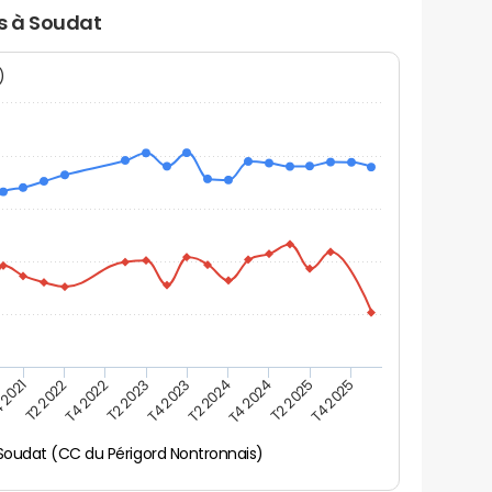
rs à Soudat
N)
 2021
T2 2025
T4 2023
T2 2022
T4 2025
T2 2024
T4 2022
T4 2024
T2 2023
Soudat (CC du Périgord Nontronnais)