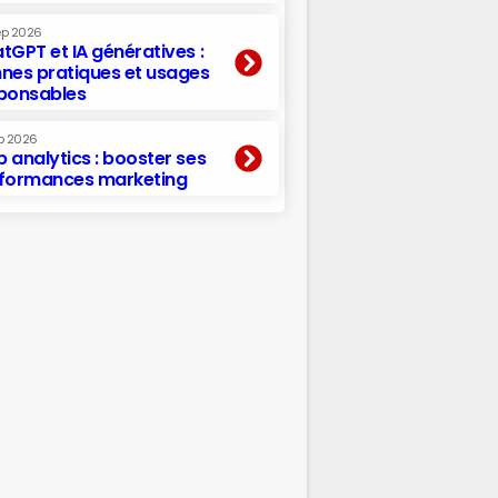
ep 2026
tGPT et IA génératives :
nes pratiques et usages
ponsables
p 2026
 analytics : booster ses
formances marketing