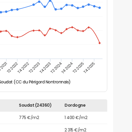
 2021
T2 2025
T4 2023
T2 2022
T4 2025
T2 2024
T4 2022
T4 2024
T2 2023
Soudat (CC du Périgord Nontronnais)
Soudat (24360)
Dordogne
775 €/m2
1 400 €/m2
2 315 €/m2