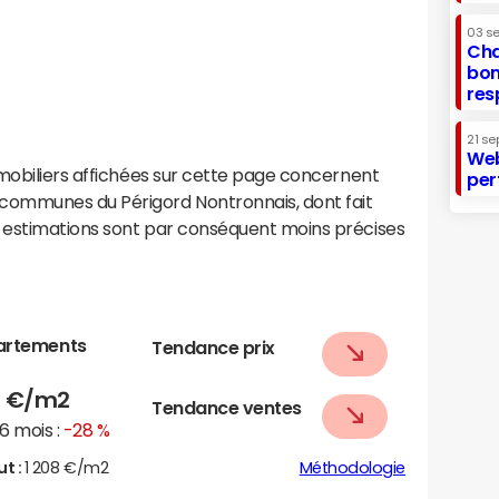
03 s
Cha
bon
res
21 se
Web
mobiliers affichées sur cette page concernent
per
ommunes du Périgord Nontronnais, dont fait
 estimations sont par conséquent moins précises
artements
Tendance prix
7
€/m2
Tendance ventes
6 mois :
-28 %
ut :
1 208 €/m2
Méthodologie