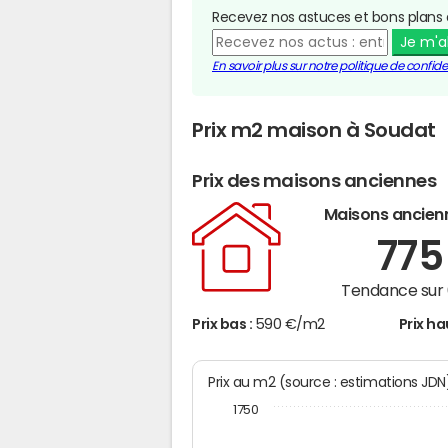
Recevez nos astuces et bons plans 
Je m'
En savoir plus sur notre politique de confiden
Prix m2 maison à Soudat
Prix des maisons anciennes
Maisons ancien
77
Tendance sur 
Prix bas :
590 €/m2
Prix ha
Prix au m2 (source : estimations JD
1750