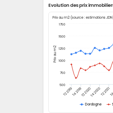
Evolution des prix immobilie
Prix au m2 (source : estimations JD
1750
1500
Prix au m2
1250
1000
750
500
T4
T2 2020
T4 2020
T2 2019
T2 2021
T4 2019
Dordogne