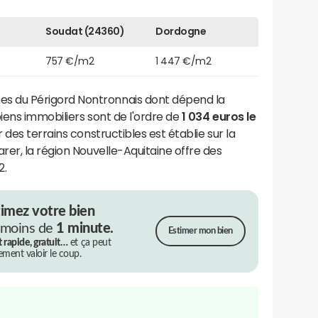
Soudat (24360)
Dordogne
757 €/m2
1 447 €/m2
 du Périgord Nontronnais dont dépend la
 biens immobiliers sont de l'ordre de
1 034 euros le
 des terrains constructibles est établie sur la
er, la région Nouvelle-Aquitaine offre des
2.
timez votre bien
 moins de
1 minute.
Estimer mon bien
t rapide, gratuit…
et ça peut
rement valoir le coup.