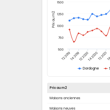
1500
Prix au m2
1250
1000
750
500
T4
T2 2020
T4 2020
T2 2019
T2 2021
T4 2019
Dordogne
Prix au m2
Maisons anciennes
Maisons neuves