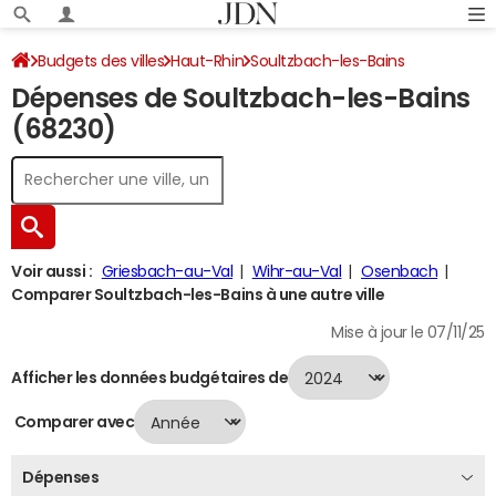
Budgets des villes
Haut-Rhin
Soultzbach-les-Bains
Dépenses de Soultzbach-les-Bains
Dépenses 2024
(68230)
Voir aussi :
Griesbach-au-Val
Wihr-au-Val
Osenbach
Comparer Soultzbach-les-Bains à une autre ville
Mise à jour le 07/11/25
Afficher les données budgétaires de
Comparer avec
Dépenses