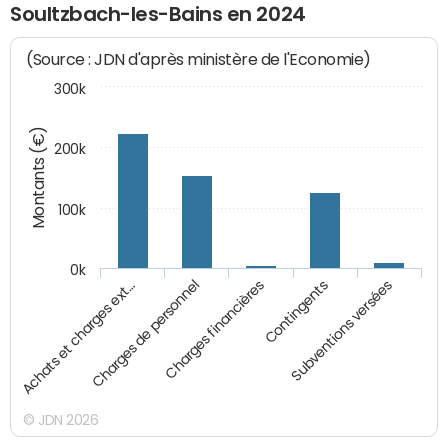
Soultzbach-les-Bains en 2024
(Source : JDN d'après ministère de l'Economie)
300k
Montants (€)
200k
100k
0k
Charges financières
Charges de personnel
Achats et charges ext…
Subventions versées
Contingents
© JDN 2026