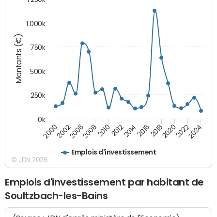
1 000k
Montants (€)
750k
500k
250k
0k
2016
2014
2012
2010
2008
2006
2002
2000
2024
2022
2020
2018
Emplois d'investissement
© JDN 2026
Emplois d'investissement par habitant de
Soultzbach-les-Bains