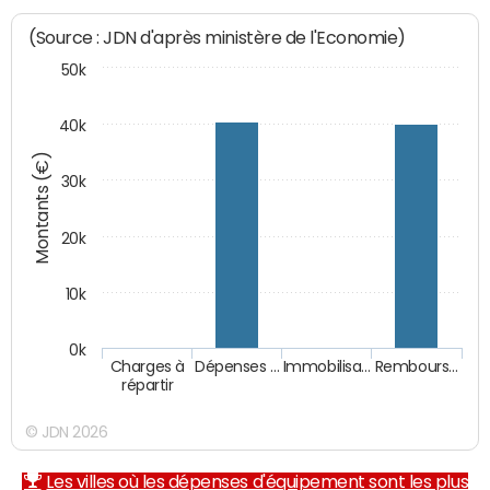
(Source : JDN d'après ministère de l'Economie)
50k
40k
Montants (€)
30k
20k
10k
0k
Charges à
Dépenses …
Immobilisa…
Rembours…
répartir
© JDN 2026
Les villes où les dépenses d'équipement sont les plus