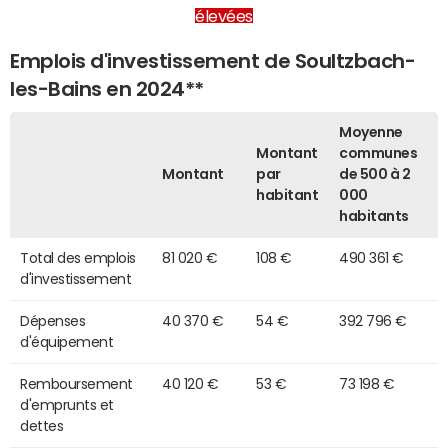
élevées
Emplois d'investissement de Soultzbach-
les-Bains en 2024**
Moyenne
Montant
communes
Montant
par
de 500 à 2
habitant
000
habitants
Total des emplois
81 020 €
108 €
490 361 €
d'investissement
Dépenses
40 370 €
54 €
392 796 €
d'équipement
Remboursement
40 120 €
53 €
73 198 €
d'emprunts et
dettes