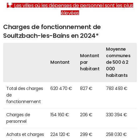
Les villes où les dépenses de personnel sont les plus
élevées
Charges de fonctionnement de
Soultzbach-les-Bains en 2024*
Moyenne
Montant
communes
Montant
par
de 500 à 2
habitant
000
habitants
Total des charges
620 470 €
827 €
783 493 €
de
fonctionnement
Charges de
154 160 €
206 €
330 394 €
personnel
Achats et charges
224 120 €
299 €
258 030 €