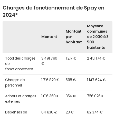
Charges de fonctionnement de Spay en
2024*
Moyenne
Montant
communes
Montant
par
de 2 000 à 3
habitant
500
habitants
Total des charges
3 491 790
1 217 €
2 451 174 €
de
€
fonctionnement
Charges de
1 716 820 €
598 €
1 147 624 €
personnel
Achats et charges
1 016 360 €
354 €
756 026 €
externes
Dépenses de
64 830 €
23 €
82 374 €