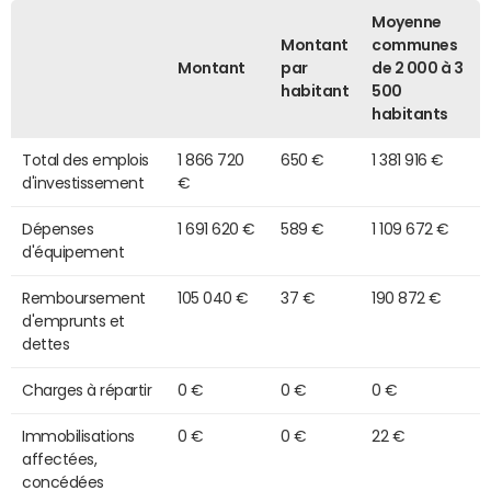
Moyenne
Montant
communes
Montant
par
de 2 000 à 3
habitant
500
habitants
Total des emplois
1 866 720
650 €
1 381 916 €
d'investissement
€
Dépenses
1 691 620 €
589 €
1 109 672 €
d'équipement
Remboursement
105 040 €
37 €
190 872 €
d'emprunts et
dettes
Charges à répartir
0 €
0 €
0 €
Immobilisations
0 €
0 €
22 €
affectées,
concédées