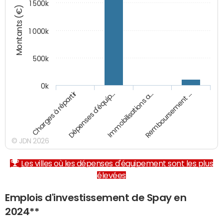
1 500k
Montants (€)
1 000k
500k
0k
Charges à répartir
Dépenses d'équip…
Immobilisations a…
Remboursement …
© JDN 2026
Les villes où les dépenses d'équipement sont les plus
élevées
Emplois d'investissement de Spay en
2024**