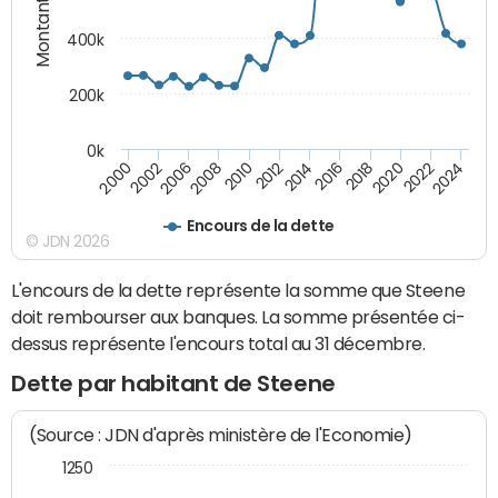
Montants (€)
400k
200k
0k
2016
2014
2012
2010
2008
2006
2002
2000
2024
2022
2020
2018
Encours de la dette
© JDN 2026
L'encours de la dette représente la somme que Steene
doit rembourser aux banques. La somme présentée ci-
dessus représente l'encours total au 31 décembre.
Dette par habitant de Steene
(Source : JDN d'après ministère de l'Economie)
1250