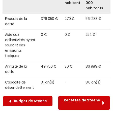
habitant
000
habitants
Encours de la
378 050 €
270 €
561 288 €
dette
Aide aux
0 €
0 €
254 €
collectivités ayant
souscrit des
emprunts
toxiques
Annuité de la
49 750 €
36 €
86 989 €
dette
Capacité de
3,1 an(s)
-
8,6 an(s)
désendettement
Recettes de Steene
Budget de Steene