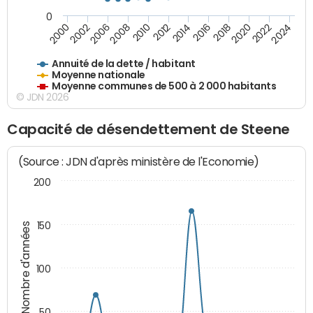
0
2014
2008
2000
2024
2018
2012
2006
2022
2016
2010
2002
2020
Annuité de la dette / habitant
Moyenne nationale
Moyenne communes de 500 à 2 000 habitants
© JDN 2026
Capacité de désendettement de Steene
(Source : JDN d'après ministère de l'Economie)
200
150
Nombre d'années
100
50