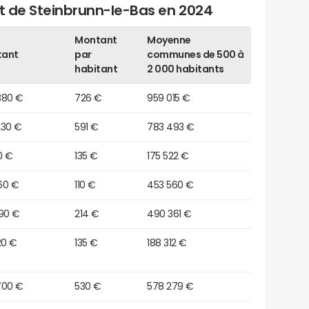
et de Steinbrunn-le-Bas en 2024
Montant
Moyenne
tant
par
communes de 500 à
habitant
2 000 habitants
380 €
726 €
959 015 €
230 €
591 €
783 493 €
50 €
135 €
175 522 €
60 €
110 €
453 560 €
990 €
214 €
490 361 €
20 €
135 €
188 312 €
700 €
530 €
578 279 €