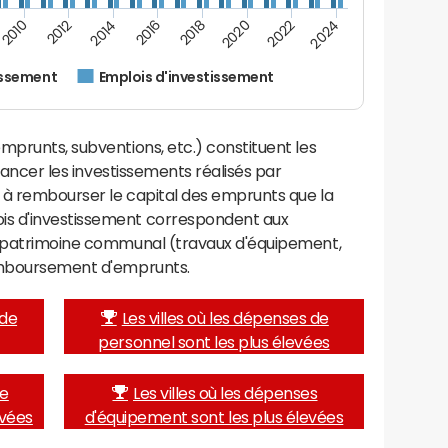
2024
2022
2020
2018
2016
2014
2012
2010
issement
Emplois d'investissement
mprunts, subventions, etc.) constituent les
inancer les investissements réalisés par
, à rembourser le capital des emprunts que la
is d'investissement correspondent aux
e patrimoine communal (travaux d'équipement,
remboursement d'emprunts.
 de
Les villes où les dépenses de
personnel sont les plus élevées
de
Les villes où les dépenses
evées
d'équipement sont les plus élevées