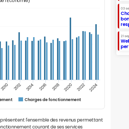
 de l'Economie)
03 s
Cha
bon
res
21 se
Web
per
2014
2024
2012
2022
2010
2020
2018
2016
nement
Charges de fonctionnement
eprésentent l'ensemble des revenus permettant
fonctionnement courant de ses services