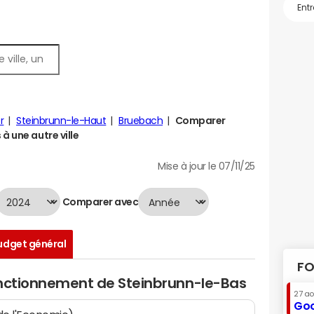
r
Steinbrunn-le-Haut
Bruebach
Comparer
à une autre ville
Mise à jour le 07/11/25
Comparer avec
udget général
FO
onctionnement de Steinbrunn-le-Bas
27 a
Goo