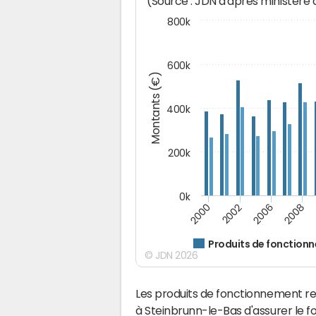
(Source : JDN d'après ministère
800k
600k
Montants (€)
400k
200k
0k
2000
2008
2006
2002
Produits de fonction
© JDN 2026
Les produits de fonctionnement r
à Steinbrunn-le-Bas d'assurer le 