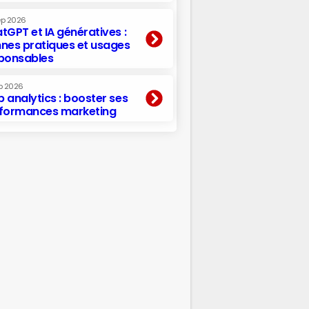
ep 2026
tGPT et IA génératives :
nes pratiques et usages
ponsables
p 2026
 analytics : booster ses
formances marketing