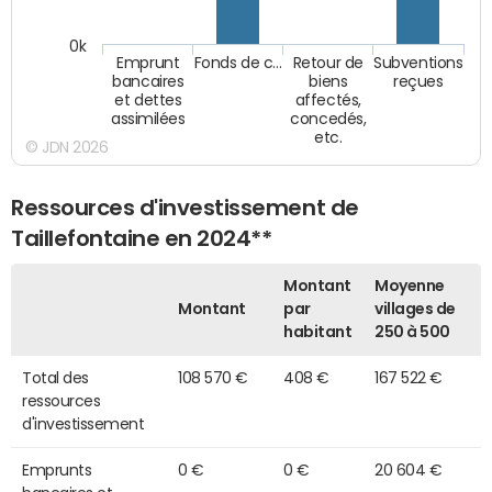
0k
Emprunt
Fonds de c…
Retour de
Subventions
bancaires
biens
reçues
et dettes
affectés,
assimilées
concedés,
etc.
© JDN 2026
Ressources d'investissement de
Taillefontaine en 2024**
Montant
Moyenne
Montant
par
villages de
habitant
250 à 500
Total des
108 570 €
408 €
167 522 €
ressources
d'investissement
Emprunts
0 €
0 €
20 604 €