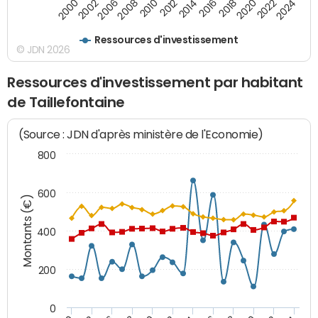
2008
2022
2002
2018
2014
2010
2024
2006
2020
2000
2016
2012
Ressources d'investissement
© JDN 2026
Ressources d'investissement par habitant
de Taillefontaine
(Source : JDN d'après ministère de l'Economie)
800
600
Montants (€)
400
200
0