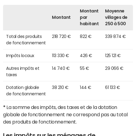
Montant
Moyenne
Montant
par
villages de
habitant
250 à 500
Total des produits
218 720 €
822 €
339 874 €
de fonctionnement
Impôts locaux
113 330 €
426 €
125 121 €
Autres impôts et
14 740 €
55 €
29 066 €
taxes
Dotation globale
38 210 €
144 €
61 133 €
de fonctionnement
*
La somme des impôts, des taxes et de la dotation
globale de fonctionnement ne correspond pas au total
des produits de fonctionnement.
Les impôts sur les ménages de