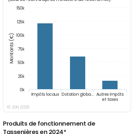
150k
125k
Montants (€)
100k
75k
50k
25k
0k
Impôts locaux
Dotation globa…
Autres impôts
et taxes
© JDN 2026
Produits de fonctionnement de
Tassenières en 2024*