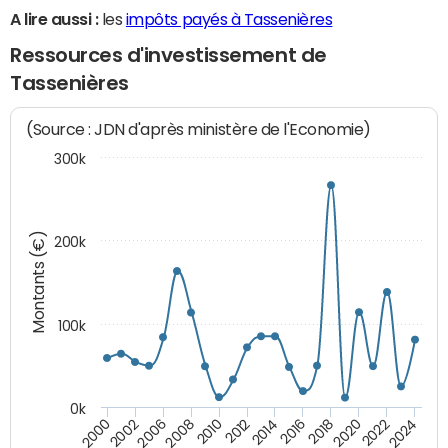
A lire aussi :
les
impôts payés à Tassenières
Ressources d'investissement de
Tassenières
(Source : JDN d'après ministère de l'Economie)
300k
Montants (€)
200k
100k
0k
2008
2022
2002
2018
2014
2010
2024
2006
2020
2000
2016
2012