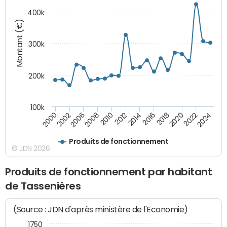
400k
Montant (€)
300k
200k
100k
2000
2022
2016
2010
2002
2024
2018
2012
2006
2020
2014
2008
Produits de fonctionnement
© JDN 2026
Produits de fonctionnement par habitant
de Tassenières
(Source : JDN d'après ministère de l'Economie)
1750