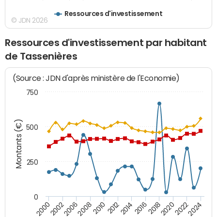
Ressources d'investissement
© JDN 2026
Ressources d'investissement par habitant
de Tassenières
(Source : JDN d'après ministère de l'Economie)
750
Montants (€)
500
250
0
2020
2010
2016
2006
2022
2012
2000
2018
2008
2024
2002
2014