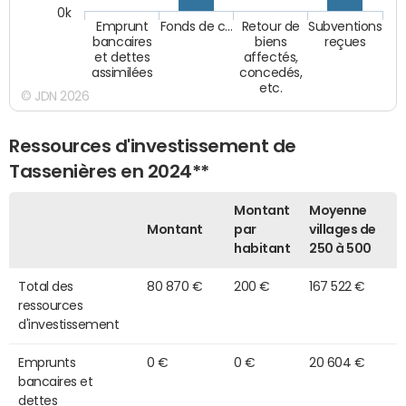
0k
Emprunt
Fonds de c…
Retour de
Subventions
bancaires
biens
reçues
et dettes
affectés,
assimilées
concedés,
etc.
© JDN 2026
Ressources d'investissement de
Tassenières en 2024**
Montant
Moyenne
Montant
par
villages de
habitant
250 à 500
Total des
80 870 €
200 €
167 522 €
ressources
d'investissement
Emprunts
0 €
0 €
20 604 €
bancaires et
dettes