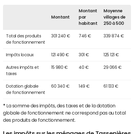
Montant
Moyenne
Montant
par
villages de
habitant
250 à 500
Total des produits
301 240 €
746 €
339 874 €
de fonctionnement
Impôts locaux
121 490 €
301 €
125 121 €
Autres impôts et
15 980 €
40 €
29 066 €
taxes
Dotation globale
60 340 €
149 €
61 133 €
de fonctionnement
*
La somme des impôts, des taxes et de la dotation
globale de fonctionnement ne correspond pas au total
des produits de fonctionnement.
Les impôts sur les ménages de Tassenières