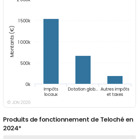
1 500k
Montants (€)
1 000k
500k
0k
Impôts
Dotation glob…
Autres impôts
locaux
et taxes
© JDN 2026
Produits de fonctionnement de Teloché en
2024*