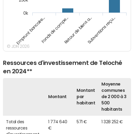
250k
0k
Emprunt bancaire…
Fonds de compe…
Retour de biens a…
Subventions reçu…
© JDN 2026
Ressources d'investissement de Teloché
en 2024**
Moyenne
Montant
communes
Montant
par
de 2 000 à 3
habitant
500
habitants
Total des
1 774 640
571 €
1 328 252 €
ressources
€