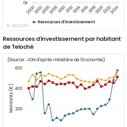
0k
2014
2008
2000
2024
2018
2012
2006
2022
2016
2010
2002
2020
Ressources d'investissement
© JDN 2026
Ressources d'investissement par habitant
de Teloché
(Source : JDN d'après ministère de l'Economie)
600
Montants (€)
400
200