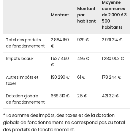
Moyenne
Montant
communes
Montant
par
de 2 000 à 3
habitant
500
habitants
Total des produits
2 884 150
929 €
2 931 214 €
de fonctionnement
€
Impôts locaux
1 537 460
495 €
1 280 003 €
€
Autres impôts et
190 290 €
61 €
178 244 €
taxes
Dotation globale
668 310 €
215 €
421 321 €
de fonctionnement
*
La somme des impôts, des taxes et de la dotation
globale de fonctionnement ne correspond pas au total
des produits de fonctionnement.