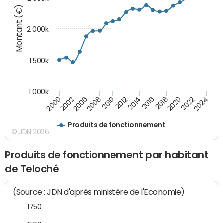
Montant (€)
2 000k
1 500k
1 000k
2014
2008
2000
2024
2018
2012
2006
2022
2016
2010
2002
2020
Produits de fonctionnement
© JDN 2026
Produits de fonctionnement par habitant
de Teloché
(Source : JDN d'après ministère de l'Economie)
1750