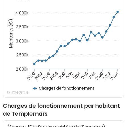
4 000k
Montants (€)
3 500k
3 000k
2 500k
2 000k
2020
2024
2000
2006
2010
2014
2018
2022
2002
2008
2012
2016
Charges de fonctionnement
© JDN 2026
Charges de fonctionnement par habitant
de Templemars
(Source : JDN d'après ministère de l'Economie)