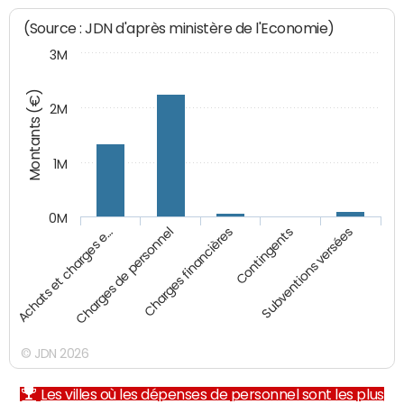
(Source : JDN d'après ministère de l'Economie)
3M
Montants (€)
2M
1M
0M
Charges financières
Subventions versées
Charges de personnel
Contingents
Achats et charges e…
© JDN 2026
Les villes où les dépenses de personnel sont les plus