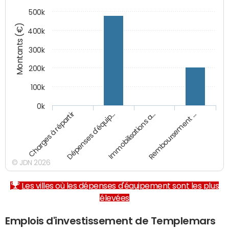
500k
Montants (€)
400k
300k
200k
100k
0k
Charges à répartir
Dépenses d'équip…
Immobilisations a…
Remboursement …
© JDN 2026
Les villes où les dépenses d'équipement sont les plus
élevées
Emplois d'investissement de Templemars