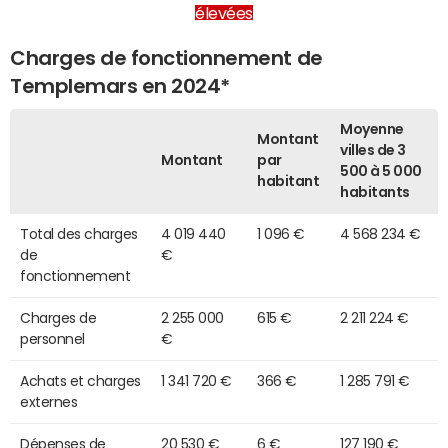
élevées
Charges de fonctionnement de
Templemars en 2024*
Moyenne
Montant
villes de 3
Montant
par
500 à 5 000
habitant
habitants
Total des charges
4 019 440
1 096 €
4 568 234 €
de
€
fonctionnement
Charges de
2 255 000
615 €
2 211 224 €
personnel
€
Achats et charges
1 341 720 €
366 €
1 285 791 €
externes
Dépenses de
20 530 €
6 €
127 190 €