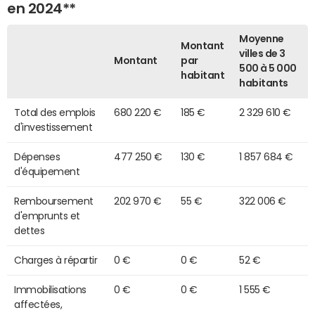
en 2024**
Moyenne
Montant
villes de 3
Montant
par
500 à 5 000
habitant
habitants
Total des emplois
680 220 €
185 €
2 329 610 €
d'investissement
Dépenses
477 250 €
130 €
1 857 684 €
d'équipement
Remboursement
202 970 €
55 €
322 006 €
d'emprunts et
dettes
Charges à répartir
0 €
0 €
52 €
Immobilisations
0 €
0 €
1 555 €
affectées,