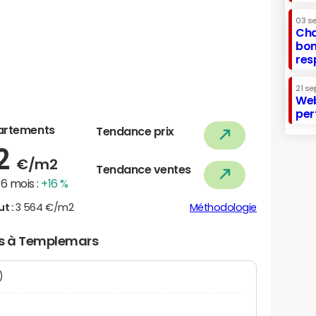
03 s
Cha
bon
res
21 se
Web
per
artements
Tendance prix
22
€/m2
Tendance ventes
6 mois :
+16 %
ut :
3 564 €/m2
Méthodologie
ers à Templemars
N)