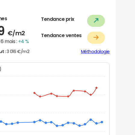
nes
Tendance prix
89
€/m2
Tendance ventes
6 mois :
+4 %
ut :
3 016 €/m2
Méthodologie
N)