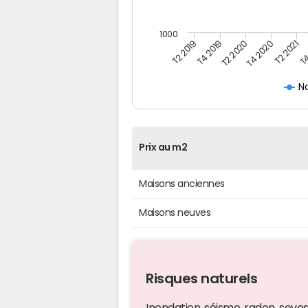
1000
T4
T2 2020
T4 2020
T2 2019
T2 2021
T4 2019
N
Prix au m2
Maisons anciennes
Maisons neuves
Risques naturels
Inondation, séisme, radon, seveso,