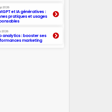
ep 2026
tGPT et IA génératives :
nes pratiques et usages
ponsables
p 2026
 analytics : booster ses
formances marketing