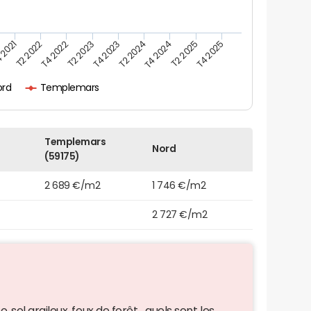
 2021
T2 2025
T4 2023
T2 2022
T4 2025
T2 2024
T4 2022
T4 2024
T2 2023
ord
Templemars
Templemars
Nord
(59175)
2 689 €/m2
1 746 €/m2
2 727 €/m2
 sol argileux, feux de forêt... quels sont les