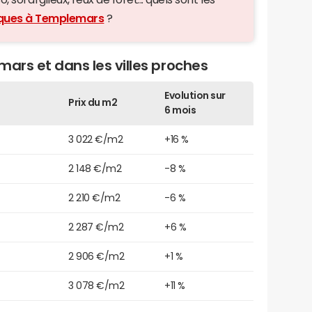
giques à Templemars
?
mars et dans les villes proches
Evolution sur
Prix du m2
6 mois
3 022 €/m2
+16 %
2 148 €/m2
-8 %
2 210 €/m2
-6 %
2 287 €/m2
+6 %
2 906 €/m2
+1 %
3 078 €/m2
+11 %