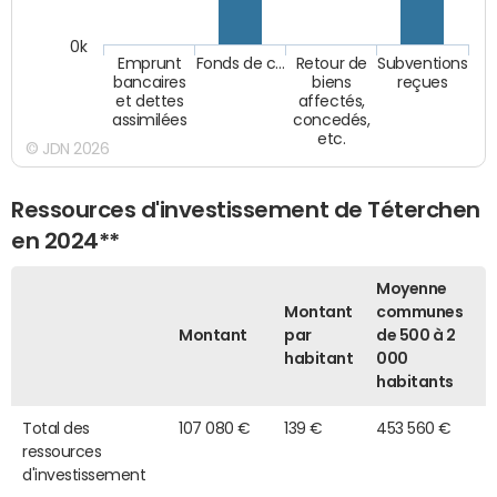
0k
Emprunt
Fonds de c…
Retour de
Subventions
bancaires
biens
reçues
et dettes
affectés,
assimilées
concedés,
etc.
© JDN 2026
Ressources d'investissement de Téterchen
en 2024**
Moyenne
Montant
communes
Montant
par
de 500 à 2
habitant
000
habitants
Total des
107 080 €
139 €
453 560 €
ressources
d'investissement