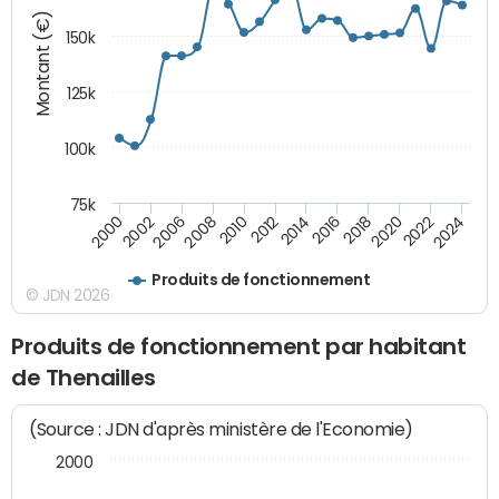
Montant (€)
150k
125k
100k
75k
2008
2022
2002
2018
2014
2010
2024
2006
2020
2000
2016
2012
Produits de fonctionnement
© JDN 2026
Produits de fonctionnement par habitant
de Thenailles
(Source : JDN d'après ministère de l'Economie)
2000