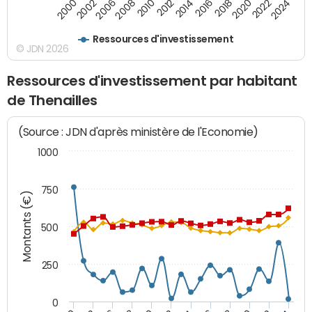
2008
2022
2002
2018
2014
2010
2024
2006
2020
2000
2016
2012
Ressources d'investissement
© JDN 2026
Ressources d'investissement par habitant
de Thenailles
(Source : JDN d'après ministère de l'Economie)
1000
750
Montants (€)
500
250
0