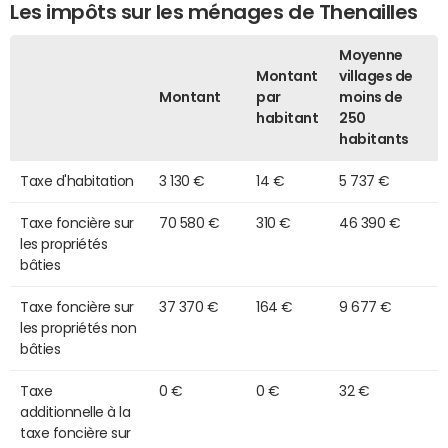
Les impôts sur les ménages de Thenailles
Moyenne
Montant
villages de
Montant
par
moins de
habitant
250
habitants
Taxe d'habitation
3 130 €
14 €
5 737 €
Taxe foncière sur
70 580 €
310 €
46 390 €
les propriétés
bâties
Taxe foncière sur
37 370 €
164 €
9 677 €
les propriétés non
bâties
Taxe
0 €
0 €
32 €
additionnelle à la
taxe foncière sur