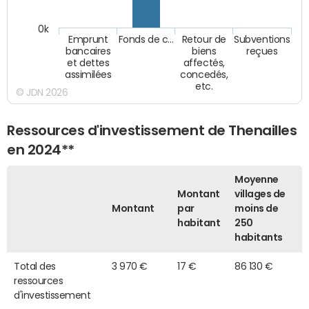
0k
Emprunt
Fonds de c…
Retour de
Subventions
bancaires
biens
reçues
et dettes
affectés,
assimilées
concedés,
etc.
© JDN 2026
Ressources d'investissement de Thenailles
en 2024**
Moyenne
Montant
villages de
Montant
par
moins de
habitant
250
habitants
Total des
3 970 €
17 €
86 130 €
ressources
d'investissement