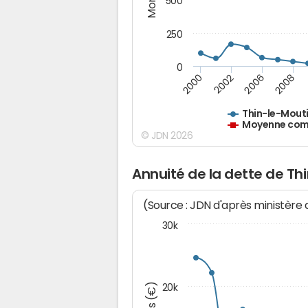
500
250
0
2000
2002
2006
2008
Thin-le-Mout
Moyenne comm
© JDN 2026
Annuité de la dette de Th
(Source : JDN d'après ministère
30k
20k