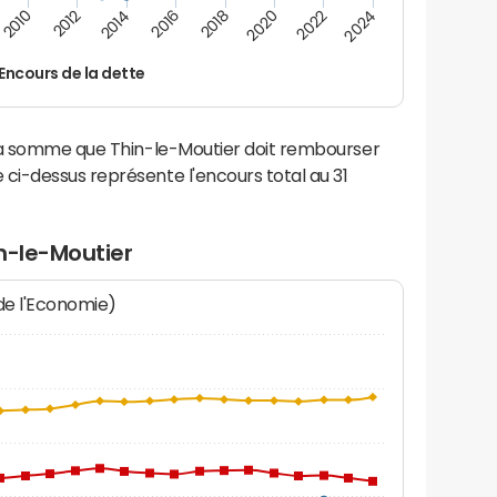
2014
2024
2012
2022
2010
2020
2018
2016
Encours de la dette
 la somme que Thin-le-Moutier doit rembourser
i-dessus représente l'encours total au 31
n-le-Moutier
 de l'Economie)