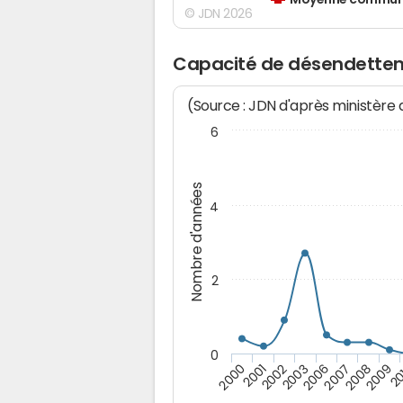
Moyenne communes
© JDN 2026
Capacité de désendettem
(Source : JDN d'après ministère
6
Nombre d'années
4
2
0
2009
20
2000
2001
2002
2003
2006
2007
2008