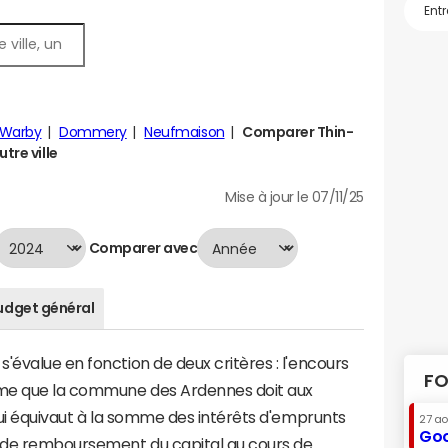
-Warby
Dommery
Neufmaison
Comparer Thin-
tre ville
Mise à jour le 07/11/25
Comparer avec
udget général
'évalue en fonction de deux critères : l'encours
FO
omme que la commune des Ardennes doit aux
 qui équivaut à la somme des intérêts d'emprunts
27 a
Goo
 de remboursement du capital au cours de