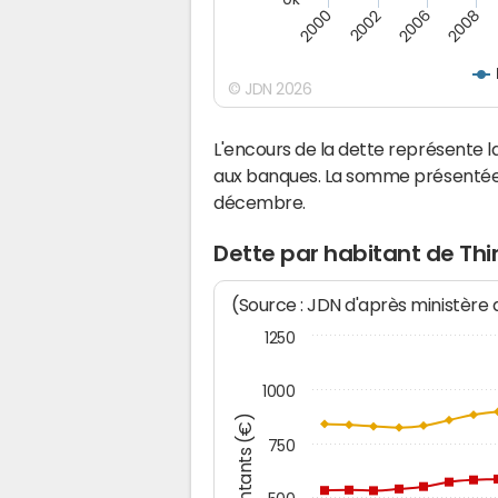
2000
2008
2006
2002
© JDN 2026
L'encours de la dette représente
aux banques. La somme présentée c
décembre.
Dette par habitant de Thi
(Source : JDN d'après ministère
1250
1000
Montants (€)
750