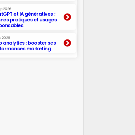
ep 2026
tGPT et IA génératives :
nes pratiques et usages
ponsables
p 2026
 analytics : booster ses
formances marketing