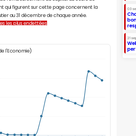
t qui figurent sur cette page concernent la
03 s
Cha
outier au 31 décembre de chaque année.
bon
lles les plus endettées
res
21 se
Web
per
 de l'Economie)