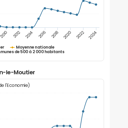
2010
2012
2014
2016
2018
2020
2022
2024
ier
Moyenne nationale
unes de 500 à 2 000 habitants
in-le-Moutier
 de l'Economie)