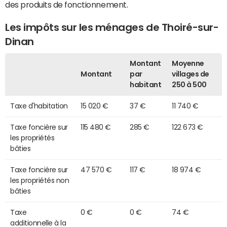
des produits de fonctionnement.
Les impôts sur les ménages de Thoiré-sur-
Dinan
Montant
Moyenne
Montant
par
villages de
habitant
250 à 500
Taxe d'habitation
15 020 €
37 €
11 740 €
Taxe foncière sur
115 480 €
285 €
122 673 €
les propriétés
bâties
Taxe foncière sur
47 570 €
117 €
18 974 €
les propriétés non
bâties
Taxe
0 €
0 €
74 €
additionnelle à la