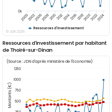
0k
2000
2022
2016
2010
2002
2024
2018
2012
2006
2020
2014
2008
Ressources d'investissement
© JDN 2026
Ressources d'investissement par habitant
de Thoiré-sur-Dinan
(Source : JDN d'après ministère de l'Economie)
1250
1000
Montants (€)
750
500
250