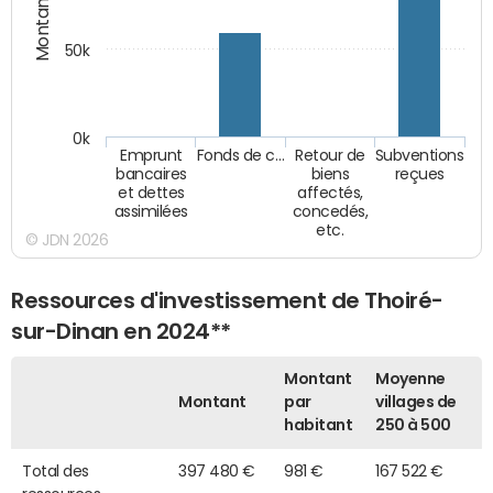
Montants (€)
50k
0k
Emprunt
Fonds de c…
Retour de
Subventions
bancaires
biens
reçues
et dettes
affectés,
assimilées
concedés,
etc.
© JDN 2026
Ressources d'investissement de Thoiré-
sur-Dinan en 2024**
Montant
Moyenne
Montant
par
villages de
habitant
250 à 500
Total des
397 480 €
981 €
167 522 €