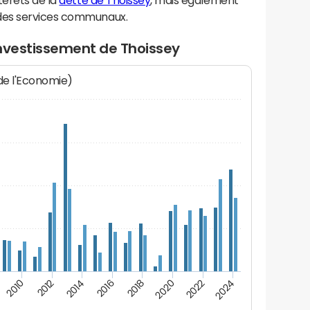
térêts de la
dette de Thoissey
, mais également
des services communaux.
investissement de Thoissey
 de l'Economie)
2012
2024
2014
2016
2018
2020
2010
2022