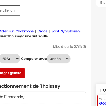
Didier-sur-Chalaronne
Dracé
Saint-Symphorien-
er Thoissey à une autre ville
Mise à jour le 07/11/25
Comparer avec
udget général
onctionnement de Thoissey
FO
 de l'Economie)
27 a
Goo