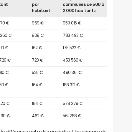
tant
par
communes de 500 à
habitant
2 000 habitants
 170 €
969 €
959 015 €
 260 €
808 €
783 493 €
910 €
162 €
175 522 €
 720 €
723 €
453 560 €
610 €
525 €
490 361 €
660 €
164 €
188 312 €
220 €
184 €
578 279 €
690 €
462 €
561 288 €
a différence entre les produits et les charges de