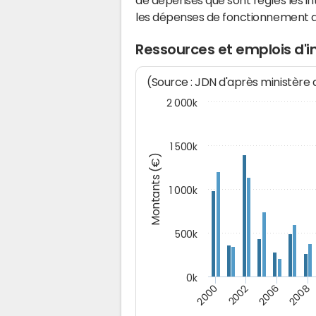
de dépenses que sont réglés les in
les dépenses de fonctionnement 
Ressources et emplois d'
(Source : JDN d'après ministère
2 000k
1 500k
Montants (€)
1 000k
500k
0k
2000
2002
2006
2008