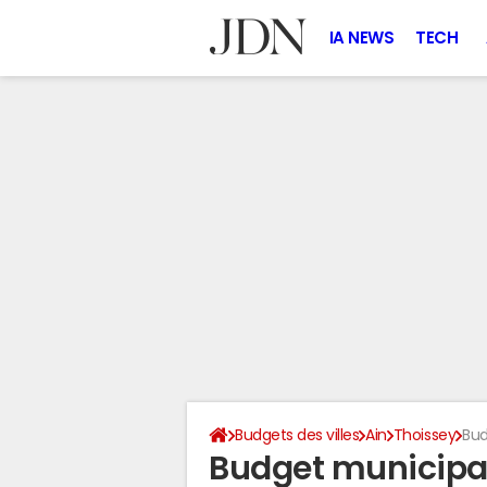
IA NEWS
TECH
Budgets des villes
Ain
Thoissey
Bud
Budget municipal