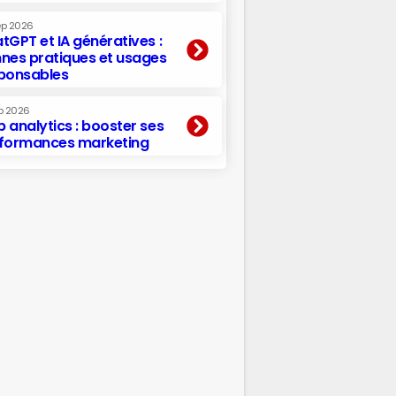
ep 2026
tGPT et IA génératives :
nes pratiques et usages
ponsables
p 2026
 analytics : booster ses
formances marketing