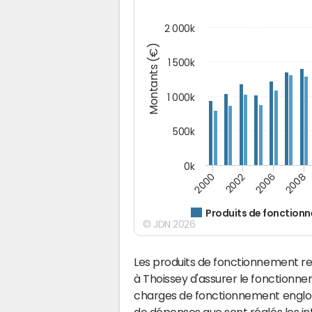
2 000k
Montants (€)
1 500k
1 000k
500k
0k
2000
2002
2006
2008
Produits de fonction
© JDN 2026
Les produits de fonctionnement r
à Thoissey d'assurer le fonctionn
charges de fonctionnement englobe