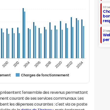
03 s
Cha
bon
res
21 se
Web
per
2012
2024
2014
2016
2018
2020
2010
2022
nement
Charges de fonctionnement
eprésentent l'ensemble des revenus permettant
ement courant de ses services communaux. Les
nt les dépenses courantes : c'est via ce poste