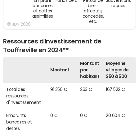
Emprunt
Fonds de c…
Retour de
Subventions
bancaires
biens
reçues
et dettes
affectés,
assimilées
concedés,
etc.
© JDN 2026
Ressources d'investissement de
Touffreville en 2024**
Montant
Moyenne
Montant
par
villages de
habitant
250 à 500
Total des
91 350 €
263 €
167 522 €
ressources
d'investissement
Emprunts
0 €
0 €
20 604 €
bancaires et
dettes