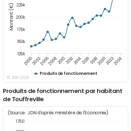
Montant (€)
225k
200k
175k
150k
125k
2008
2022
2002
2018
2014
2010
2024
2006
2020
2000
2016
2012
Produits de fonctionnement
© JDN 2026
Produits de fonctionnement par habitant
de Touffreville
(Source : JDN d'après ministère de l'Economie)
1750