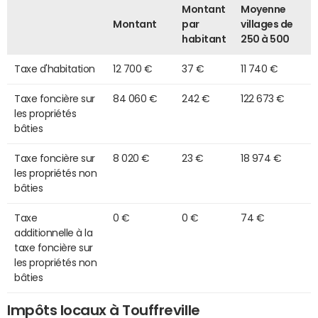
Montant
Moyenne
Montant
par
villages de
habitant
250 à 500
Taxe d'habitation
12 700 €
37 €
11 740 €
Taxe foncière sur
84 060 €
242 €
122 673 €
les propriétés
bâties
Taxe foncière sur
8 020 €
23 €
18 974 €
les propriétés non
bâties
Taxe
0 €
0 €
74 €
additionnelle à la
taxe foncière sur
les propriétés non
bâties
Impôts locaux à Touffreville