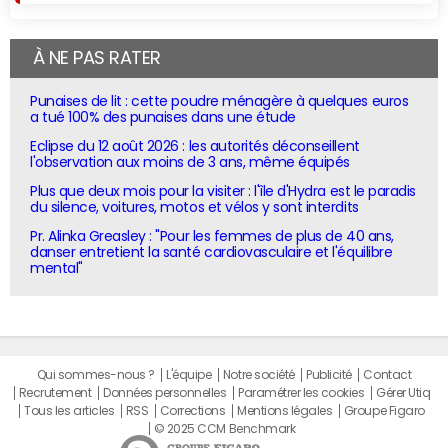
À NE PAS RATER
Punaises de lit : cette poudre ménagère à quelques euros
a tué 100% des punaises dans une étude
Eclipse du 12 août 2026 : les autorités déconseillent
l'observation aux moins de 3 ans, même équipés
Plus que deux mois pour la visiter : l'île d'Hydra est le paradis
du silence, voitures, motos et vélos y sont interdits
Pr. Alinka Greasley : "Pour les femmes de plus de 40 ans,
danser entretient la santé cardiovasculaire et l'équilibre
mental"
Qui sommes-nous ?
L'équipe
Notre société
Publicité
Contact
Recrutement
Données personnelles
Paramétrer les cookies
Gérer Utiq
Tous les articles
RSS
Corrections
Mentions légales
Groupe Figaro
© 2025 CCM Benchmark