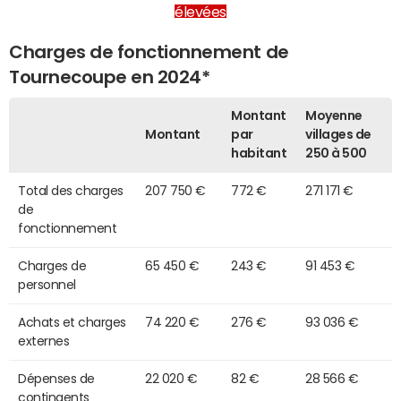
élevées
Charges de fonctionnement de
Tournecoupe en 2024*
Montant
Moyenne
Montant
par
villages de
habitant
250 à 500
Total des charges
207 750 €
772 €
271 171 €
de
fonctionnement
Charges de
65 450 €
243 €
91 453 €
personnel
Achats et charges
74 220 €
276 €
93 036 €
externes
Dépenses de
22 020 €
82 €
28 566 €
contingents