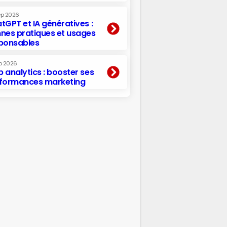
ep 2026
tGPT et IA génératives :
nes pratiques et usages
ponsables
p 2026
 analytics : booster ses
formances marketing