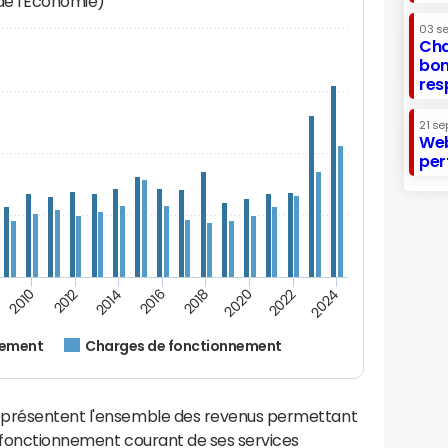
 de l'Economie)
03 s
Cha
bon
res
21 se
Web
per
2012
2024
2014
2016
2018
2020
2010
2022
nement
Charges de fonctionnement
eprésentent l'ensemble des revenus permettant
e fonctionnement courant de ses services