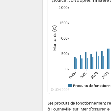
(Source : JDN d'après ministère
2 000k
1 500k
Montants (€)
1 000k
500k
0k
2000
2002
2006
2008
Produits de fonction
© JDN 2026
Les produits de fonctionnement r
à Tourneville-sur-Mer d'assurer l