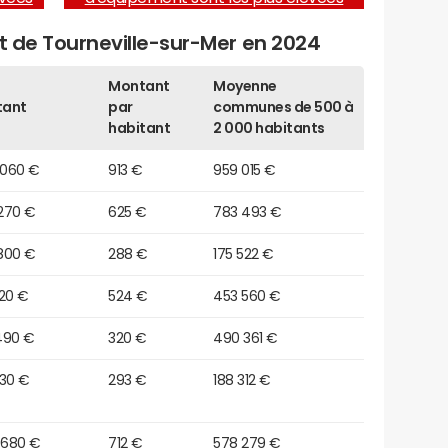
et de Tourneville-sur-Mer en 2024
Montant
Moyenne
tant
par
communes de 500 à
habitant
2 000 habitants
 060 €
913 €
959 015 €
 270 €
625 €
783 493 €
800 €
288 €
175 522 €
120 €
524 €
453 560 €
490 €
320 €
490 361 €
130 €
293 €
188 312 €
 680 €
712 €
578 279 €