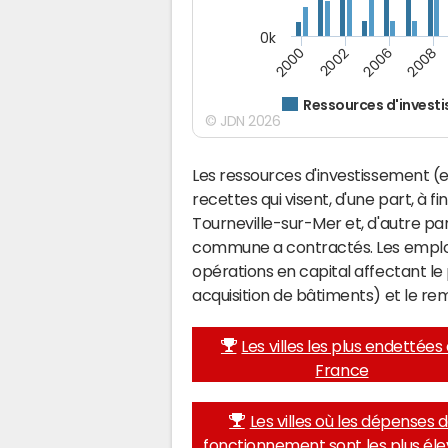
0k
2008
2002
2006
2000
Ressources d'invest
© JDN 2026
Les ressources d'investissement (e
recettes qui visent, d'une part, à f
Tourneville-sur-Mer et, d'autre pa
commune a contractés. Les emplo
opérations en capital affectant l
acquisition de bâtiments) et le 
Les villes les plus endettées
France
Les villes où les dépenses 
fonctionnement sont les plus él