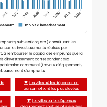
2022
2018
2014
2010
2024
2020
2016
2012
issement
Emplois d'investissement
mprunts, subventions, etc.) constituent les
inancer les investissements réalisés par
rt, à rembourser le capital des emprunts que la
is d'investissement correspondent aux
e patrimoine communal (travaux d'équipement,
remboursement d'emprunts.
 de
Les villes où les dépenses de
personnel sont les plus élevées
de
Les villes où les dépenses
evées
d'équipement sont les plus élevées