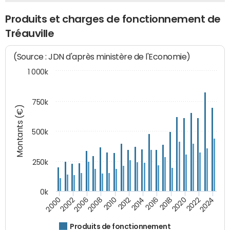
Produits et charges de fonctionnement de
Tréauville
(Source : JDN d'après ministère de l'Economie)
1 000k
750k
Montants (€)
500k
250k
0k
2016
2014
2012
2010
2008
2006
2002
2000
2024
2022
2020
2018
Produits de fonctionnement