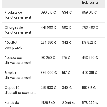
habitants
Produits de
696 610 €
934 €
959 015 €
fonctionnement
Charges de
441 660 €
592 €
783 493 €
fonctionnement
Résultat
254 950 €
342 €
175 522 €
comptable
Ressources
130 250 €
175 €
453 560 €
d'investissement
Emplois
386 000 €
517 €
490 361 €
d'investissement
Capacité
259 930 €
348 €
188 312 €
d'autofinancement
Fonds de
1 528 340
2 049 €
578 279 €