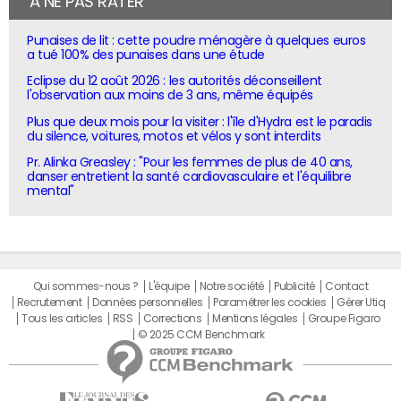
À NE PAS RATER
Punaises de lit : cette poudre ménagère à quelques euros
a tué 100% des punaises dans une étude
Eclipse du 12 août 2026 : les autorités déconseillent
l'observation aux moins de 3 ans, même équipés
Plus que deux mois pour la visiter : l'île d'Hydra est le paradis
du silence, voitures, motos et vélos y sont interdits
Pr. Alinka Greasley : "Pour les femmes de plus de 40 ans,
danser entretient la santé cardiovasculaire et l'équilibre
mental"
Qui sommes-nous ?
L'équipe
Notre société
Publicité
Contact
Recrutement
Données personnelles
Paramétrer les cookies
Gérer Utiq
Tous les articles
RSS
Corrections
Mentions légales
Groupe Figaro
© 2025 CCM Benchmark