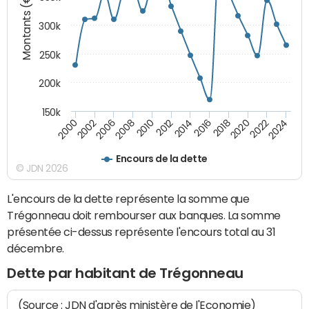
Montants (€)
300k
250k
200k
150k
2000
2022
2016
2010
2002
2024
2018
2012
2006
2020
2014
2008
Encours de la dette
© JDN 2026
L'encours de la dette représente la somme que
Trégonneau doit rembourser aux banques. La somme
présentée ci-dessus représente l'encours total au 31
décembre.
Dette par habitant de Trégonneau
(Source : JDN d'après ministère de l'Economie)