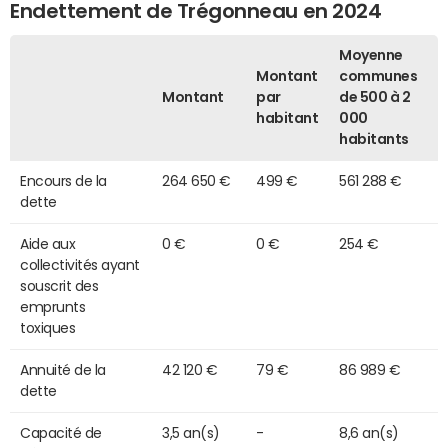
Endettement de Trégonneau en 2024
Moyenne
Montant
communes
Montant
par
de 500 à 2
habitant
000
habitants
Encours de la
264 650 €
499 €
561 288 €
dette
Aide aux
0 €
0 €
254 €
collectivités ayant
souscrit des
emprunts
toxiques
Annuité de la
42 120 €
79 €
86 989 €
dette
Capacité de
3,5 an(s)
-
8,6 an(s)