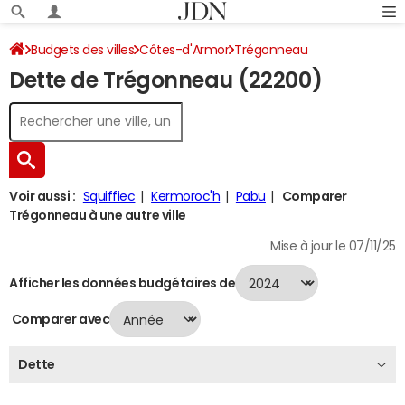
Budgets des villes
Côtes-d'Armor
Trégonneau
Dette de Trégonneau (22200)
Dette au 31/12/2024
Voir aussi :
Squiffiec
Kermoroc'h
Pabu
Comparer
Trégonneau à une autre ville
Mise à jour le 07/11/25
Afficher les données budgétaires de
Comparer avec
Dette