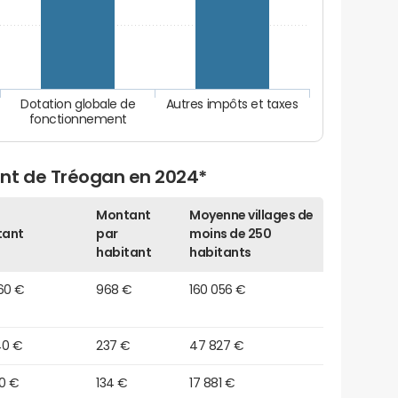
Dotation globale de
Autres impôts et taxes
fonctionnement
nt de Tréogan en 2024*
Montant
Moyenne villages de
tant
par
moins de 250
habitant
habitants
60 €
968 €
160 056 €
40 €
237 €
47 827 €
80 €
134 €
17 881 €