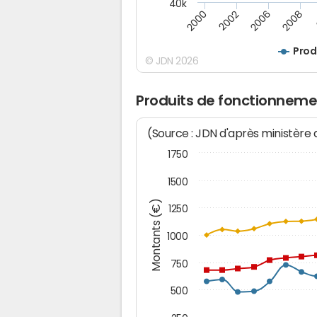
40k
2008
2000
2002
2006
Prod
© JDN 2026
Produits de fonctionneme
(Source : JDN d'après ministère
1750
1500
Montants (€)
1250
1000
750
500