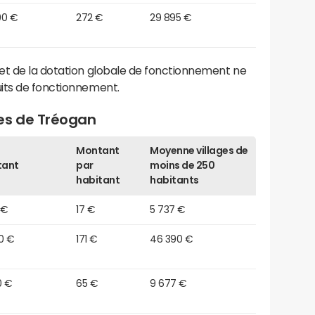
90 €
272 €
29 895 €
et de la dotation globale de fonctionnement ne
its de fonctionnement.
es de Tréogan
Montant
Moyenne villages de
tant
par
moins de 250
habitant
habitants
 €
17 €
5 737 €
0 €
171 €
46 390 €
0 €
65 €
9 677 €