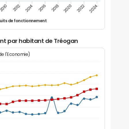
2016
2018
2010
2020
2012
2022
2014
2024
uits de fonctionnement
nt par habitant de Tréogan
 de l'Economie)