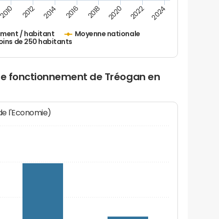
2010
2012
2014
2016
2018
2020
2022
2024
ement / habitant
Moyenne nationale
oins de 250 habitants
 de fonctionnement de Tréogan en
 de l'Economie)