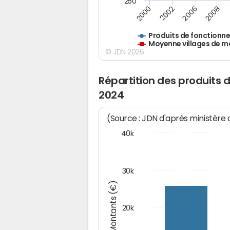
250
2000
2002
2006
2008
Produits de fonctionn
Moyenne villages de m
© JDN 2026
Répartition des produits
2024
(Source : JDN d'après ministère
40k
30k
Montants (€)
20k