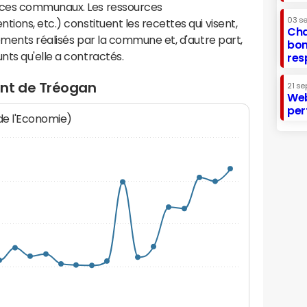
ices communaux. Les ressources
03 s
ions, etc.) constituent les recettes qui visent,
Cha
sements réalisés par la commune et, d'autre part,
bon
ts qu'elle a contractés.
res
ent de Tréogan
21 se
Web
per
 de l'Economie)