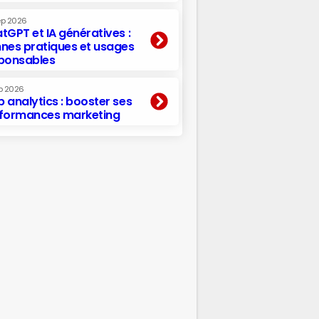
ep 2026
tGPT et IA génératives :
nes pratiques et usages
ponsables
p 2026
 analytics : booster ses
formances marketing